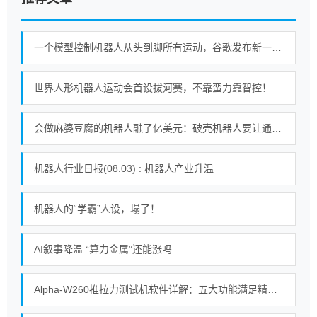
一个模型控制机器人从头到脚所有运动，谷歌发布新一代机器人基础模型
世界人形机器人运动会首设拔河赛，不靠蛮力靠智控！｜机器人发展看北京
会做麻婆豆腐的机器人融了亿美元：破壳机器人要让通用机器人走进千家万户
机器人行业日报(08.03) : 机器人产业升温
机器人的“学霸”人设，塌了！
AI叙事降温 “算力金属”还能涨吗
Alpha-W260推拉力测试机软件详解：五大功能满足精密测试需求