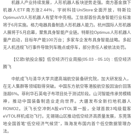
机器人产业持续发展，人形机器人板块逆势走强。南方基金旗下
机器人ETF南方涨2.44%，宇树科技UniStore全面开放，特斯拉
OptimusV3人形机器人有望年中亮相。工信部首份具身智能行业标准
将于6月实施。格力电器具备制造人形机器人能力。杭州国际人形机器
人展将于5月启幕，聚焦具身智能产业链。特斯拉Optimus人形机器人
量产启动，目标年产能100万台；多家车企发布具身智能战略。多起
无人机违规飞行事件导致列车晚点或停车，部分责任人被依法处罚。
【亿欧/航投企服】低空经济行业周报(05.03 - 05.10) : 低空经济
腾飞
中航成飞与清华大学共建高端航空装备研究院，加大研发投入，
在无人集群等领域取得突破。中国东方航空等港股航空股因油价回落
涨超6%。菲利华石英电子布项目处于测试阶段。山河智能传承劳模精
神，推动中国装备制造业走向世界。大疆发布全新扫地机器人
ROMO2。沃飞长空冲刺A股eVTOL第一股，全球首款3吨级载客
eVTOL样机成功飞行。无锡锡山区推动低空经济高质量发展，东莞落
地全国首笔“低空经济气候贷”，珠海发布国内首个低空数据管理办
法。