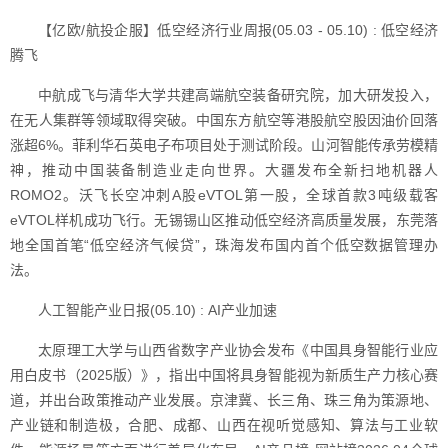
【亿欧/航投企服】低空经济行业周报(05.03 - 05.10) : 低空经济
腾飞
中航成飞与清华大学共建高端航空装备研究院，加大研发投入，
在无人集群等领域取得突破。中国东方航空等港股航空股因油价回落
涨超6%。菲利华石英电子布项目处于测试阶段。山河智能传承劳模精
神，推动中国装备制造业走向世界。大疆发布全新扫地机器人
ROMO2。沃飞长空冲刺A股eVTOL第一股，全球首款3吨级载客
eVTOL样机成功飞行。无锡锡山区推动低空经济高质量发展，东莞落
地全国首笔“低空经济气候贷”，珠海发布国内首个低空数据管理办
法。
人工智能产业日报(05.10) : AI产业加速
太原理工大学与山西省数字产业协会发布《中国具身智能行业应
用白皮书（2025版）》，指出中国将具身智能视为新质生产力核心赛
道，并出台政策推动产业发展。京津冀、长三角、珠三角为策源地、
产业链和制造极，合肥、成都、山西在视听觉感知、算法与工业软