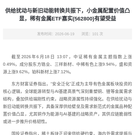
供给扰动与新旧动能转换共振下，小金属配置价值凸
显，稀有金属ETF嘉实(562800)有望受益
发布时间：2026-06-19
浏览：101 次
截至2026年6月18日 13:07，中证稀有金属主题指数上涨
0.49%，成分股东方锆业、三祥新材、中稀有色上涨9.94%，盛和资
源上涨9.62%，铂科新材上涨7.12%。
东方财富证券指出，“安全泛化”正成为主导有色金属板块投资的
核心逻辑，全球能源转型与AI基建高景气深刻重塑铜、锂等金属需求
结构，叠加供给端刚性约束，战略资源属性持续强化。在供给扰动与
新旧动能转换共振下，具备深厚供给壁垒及需求新范式的金属品种配
置价值凸显，尤其铜作为能源与AI基建的战略资产，其供应链脆弱性
或进一步推升价格韧性。
国投证券指出，稀土板块正迎来供给硬约束、海内外需求提振与