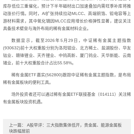
库存低位三重催化，预计下半年磁材出口加速叠加内需旺季补库将推
动涨价行情。同时，AI扩张持续拉动MLCC、高端铜箔、钽电容等上
游材料需求，其中氧化镝因MLCC应用增长价格弹性显著，建议关注
具备技术壁垒与海外布局的稀有金属材料企业。
数据显示，截至2026年5月29日，中证稀有金属主题指数
(930632)前十大权重股分别为洛阳钼业、北方稀土、盐湖股份、华友
钴业、赣锋锂业、天齐锂业、中钨高新、厦门钨业、天华新能、云南
锗业，前十大权重股合计占比55.58%。
稀有金属ETF嘉实(562800)跟踪中证稀有金属主题指数，是布局
稀有金属板块的便利工具。
场外投资者还可以通过稀有金属ETF联接基金（014111）关注稀
有金属板块投资机遇。
上一篇：
A股早评：三大指数集体低开，贵金属、能源金属板
块跌幅居前