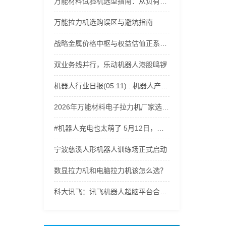
万能材料试验机选型指南：从负荷范围到精度等级全解析
万能拉力机选购误区与避坑指南
战略金属价格中枢与权益估值正系统性上移，稀有金属ETF嘉实(562800)获资金持续流入
双业务线并行，乐动机器人港股鸣锣
机器人行业日报(05.11) : 机器人产业爆发
2026年万能材料电子拉力机厂家选型指南：适配多行业材料力学性能测试
#机器人充电也太萌了 5月12日，记者探访郑州航空港科技产业园。走进轩元（河南）智能机器人有限公司，遇到正在充电的机器人，电量一告急，小家伙们瞬间开启撒娇模式，呆萌又可爱，治愈感直接拉满。（顶端新闻记者 杨凌 徐聪）#郑州航空港区 #智能机器人 #ai机器人
宁波慈溪人形机器人训练场正式启动
数显拉力机和电脑拉力机该怎么选？
科大讯飞：讯飞机器人超脑平台合作已覆盖人形机器人、四足机器人等500余家智能机器人厂商