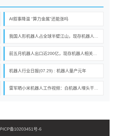
AI叙事降温 “算力金属”还能涨吗
我国人形机器人占全球半壁江山，现存机器人相关企业超115万家
前五月机器人出口近200亿，现存机器人相关企业超115万家
机器人行业日报(07.29) : 机器人量产元年
雷军晒小米机器人工作视频：白机器人埋头干活 黑色督工机器人对镜头比耶
ICP备10203451号-6