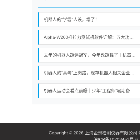
机器人的“学霸”人设，塌了！
Alpha-W260推拉力测试机软件详解：五大功能满足精密测试需求
去年的机器人跳远冠军，今年改跳舞了｜机器人发展看北京
机器人的“高考”上岗路，现存机器人相关企业超115万家
机器人运动会看点前瞻｜少年“工程师”暑期备战机器人足球赛
Copyright © 2026 上海企想检测仪器有限公司 沪
沪ICP备10203451号-6