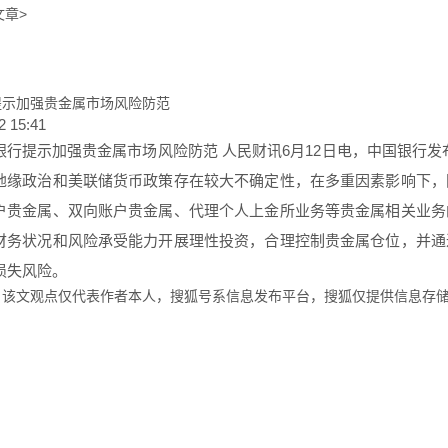
文章>
提示加强贵金属市场风险防范
2 15:41
银行提示加强贵金属市场风险防范 人民财讯6月12日电，中国银行发布
地缘政治和美联储货币政策存在较大不确定性，在多重因素影响下，
户贵金属、双向账户贵金属、代理个人上金所业务等贵金属相关业务
财务状况和风险承受能力开展理性投资，合理控制贵金属仓位，并通
损失风险。
：该文观点仅代表作者本人，搜狐号系信息发布平台，搜狐仅提供信息存