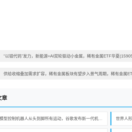
：
“以钼代钨”发力，新能源+AI双轮驱动小金属，稀有金属ETF华夏(159053
：
供给收缩叠加需求扩容，稀有金属板块有望步入景气周期，稀有金属ETF华夏(
文章
一个模型控制机器人从头到脚所有运动，谷歌发布新一代机器人基础模型