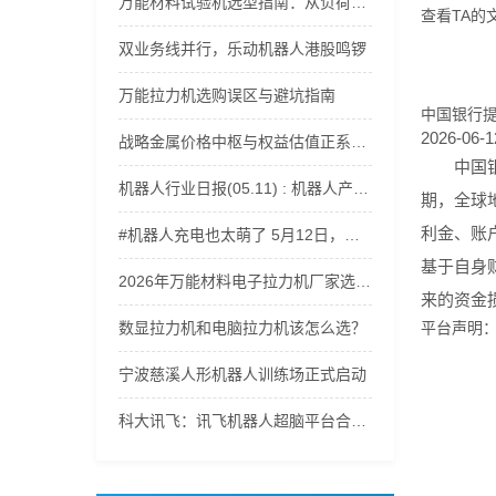
万能材料试验机选型指南：从负荷范围到精度等级全解析
查看TA的
双业务线并行，乐动机器人港股鸣锣
万能拉力机选购误区与避坑指南
中国银行
2026-06-1
战略金属价格中枢与权益估值正系统性上移，稀有金属ETF嘉实(562800)获资金持续流入
中国
机器人行业日报(05.11) : 机器人产业爆发
期，全球
利金、账
#机器人充电也太萌了 5月12日，记者探访郑州航空港科技产业园。走进轩元（河南）智能机器人有限公司，遇到正在充电的机器人，电量一告急，小家伙们瞬间开启撒娇模式，呆萌又可爱，治愈感直接拉满。（顶端新闻记者 杨凌 徐聪）#郑州航空港区 #智能机器人 #ai机器人
基于自身
2026年万能材料电子拉力机厂家选型指南：适配多行业材料力学性能测试
来的资金
数显拉力机和电脑拉力机该怎么选？
平台声明
宁波慈溪人形机器人训练场正式启动
科大讯飞：讯飞机器人超脑平台合作已覆盖人形机器人、四足机器人等500余家智能机器人厂商