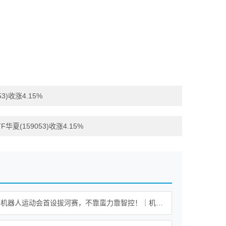
)收涨4.15%
159053)收涨4.15%
世界人形机器人运动会首设拔河赛，不靠蛮力靠智控！｜机器人发展看北京