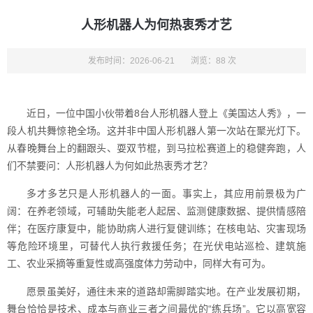
人形机器人为何热衷秀才艺
发布时间：2026-06-21
浏览：88 次
近日，一位中国小伙带着8台人形机器人登上《美国达人秀》，一
段人机共舞惊艳全场。这并非中国人形机器人第一次站在聚光灯下。
从春晚舞台上的翻跟头、耍双节棍，到马拉松赛道上的稳健奔跑，人
们不禁要问：人形机器人为何如此热衷秀才艺？
多才多艺只是人形机器人的一面。事实上，其应用前景极为广
阔：在养老领域，可辅助失能老人起居、监测健康数据、提供情感陪
伴；在医疗康复中，能协助病人进行复健训练；在核电站、灾害现场
等危险环境里，可替代人执行救援任务；在光伏电站巡检、建筑施
工、农业采摘等重复性或高强度体力劳动中，同样大有可为。
愿景虽美好，通往未来的道路却需脚踏实地。在产业发展初期，
舞台恰恰是技术、成本与商业三者之间最优的“练兵场”。它以高宽容