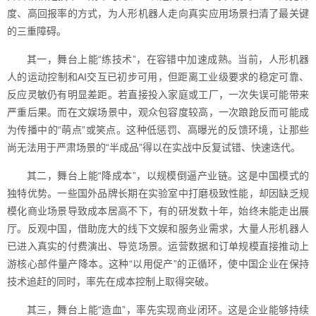
度、高回报率的方式，为人形机器人走向真实应用场景扫清了最关键
的三重障碍。
其一，舞台上能“练技术”，在容错中加速成熟。当前，人形机器
人的运动控制和AI交互已初步可用，但距离工业级要求的稳定可靠、
反应灵敏仍有明显差距。若直接投入家庭或工厂，一次失误可能带来
严重后果。而在文娱场景中，观众包容度较高，一次踉跄反而可能成
为传播中的“萌点”或笑点。这种低惩罚、高曝光的反馈环境，让那些
尚无法用于严肃场景的“半成品”得以在实战中反复试错、快速迭代。
其二，舞台上能“降成本”，以规模倒逼产业链。这是中国模式的
独特优势。一些国外品牌长期在实验室中打磨极致性能，却因缺乏规
模化商业场景导致成本居高不下，有的研发数十年，始终未能走出展
厅。反观中国，借助庞大的线下文娱和服务业需求，大量人形机器人
已进入真实的付费演出、导览场景。运营数据和订单规模直接推动上
游核心部件量产降本。这种“以用促产”的正循环，使中国企业在保持
技术追赶的同时，率先在成本控制上取得突破。
其三，舞台上能“造血”，率先实现商业闭环。这是企业能够持续