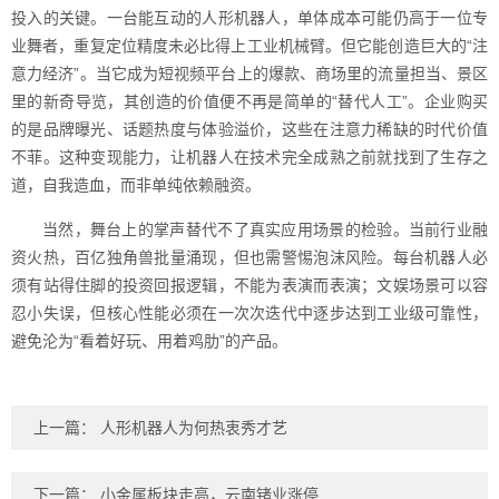
投入的关键。一台能互动的人形机器人，单体成本可能仍高于一位专
业舞者，重复定位精度未必比得上工业机械臂。但它能创造巨大的“注
意力经济”。当它成为短视频平台上的爆款、商场里的流量担当、景区
里的新奇导览，其创造的价值便不再是简单的“替代人工”。企业购买
的是品牌曝光、话题热度与体验溢价，这些在注意力稀缺的时代价值
不菲。这种变现能力，让机器人在技术完全成熟之前就找到了生存之
道，自我造血，而非单纯依赖融资。
当然，舞台上的掌声替代不了真实应用场景的检验。当前行业融
资火热，百亿独角兽批量涌现，但也需警惕泡沫风险。每台机器人必
须有站得住脚的投资回报逻辑，不能为表演而表演；文娱场景可以容
忍小失误，但核心性能必须在一次次迭代中逐步达到工业级可靠性，
避免沦为“看着好玩、用着鸡肋”的产品。
上一篇：
人形机器人为何热衷秀才艺
下一篇：
小金属板块走高，云南锗业涨停