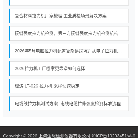
复合材料拉力机厂家梳理 工业质检场景解决方案
接缝强度拉力机检测，第三方接缝强度拉力机检测机构
2026年5月电脑拉力机配置复杂易踩坑？从电子拉力机与立式拉力机对比，问哪个电脑拉力机厂家更耐用可靠？
2026拉力机工厂哪家更靠谱如何选择
理涛 LT-026 拉力机 采样快速稳定
电缆线拉力机测试方案_电线电缆拉伸强度检测标准流程
Copyright © 2026 上海企想检测仪器有限公司 沪ICP备10203451号-6