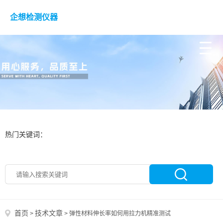
企想检测仪器
热门关键词：
首页
技术文章
>
>
弹性材料伸长率如何用拉力机精准测试