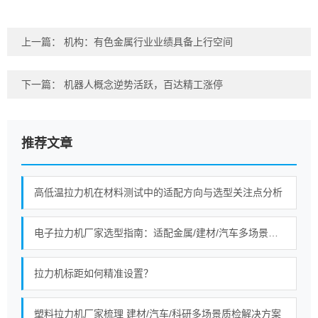
上一篇：
机构：有色金属行业业绩具备上行空间
下一篇：
机器人概念逆势活跃，百达精工涨停
推荐文章
高低温拉力机在材料测试中的适配方向与选型关注点分析
电子拉力机厂家选型指南：适配金属/建材/汽车多场景力学检测
拉力机标距如何精准设置？
塑料拉力机厂家梳理 建材/汽车/科研多场景质检解决方案