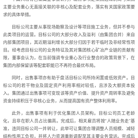
主要业务重心无直接关联的非核心及配套业务，落实有关国家政策要
求的具体举措。
目标公司主要从事现场勘察及设计等项目施工业务，但并不参与
此类项目的运营。目标公司的大部分收入及溢利（由集团合并）来自
内部集团项目，其近期溢利增长大部分归因于若干临时及非经常性项
目。经考虑目标公司的业务特征及其对集团核心矿冶产业链的贡献有
限，董事会认为，在当前强调专业重心及行业整合的政策背景下，在
集团内部保留该等配套职能已不再符合最优布局。
同时，出售事项亦有助于盘活目标公司所持闲置或低效资产。目
标公司的若干物业及固定资产利用率相对较低，且涉及大额资本投
入。集团通过出售事项可变现该等资产价值、提升资产周转率及避免
资金持续积压于非核心业务，从而提高国有资产整体利用率。
此外，出售事项有利于优化集团人员架构。目标公司员工老龄
化，且非在职人员占比偏高。完成后，相关雇员将按“人随业务走”基
准，连同目标公司一并转让，此举可让集团合理调整人员规模、减轻
结构性用工负担，并将人力资源重新调配至其主要业务营运。完成后