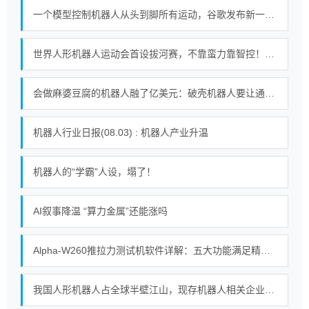
一个模型控制机器人从头到脚所有运动，谷歌发布新一代机器人基础模型
世界人形机器人运动会首设拔河赛，不靠蛮力靠智控！｜机器人发展看北京
会做麻婆豆腐的机器人融了亿美元：破壳机器人要让通用机器人走进千家万户
机器人行业日报(08.03) : 机器人产业升温
机器人的“学霸”人设，塌了！
AI叙事降温 “算力金属”还能涨吗
Alpha-W260推拉力测试机软件详解：五大功能满足精密测试需求
我国人形机器人占全球半壁江山，现存机器人相关企业超115万家