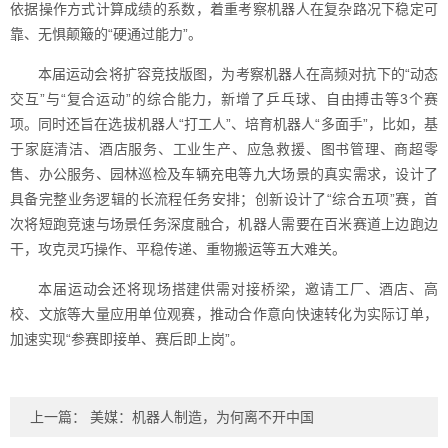
依据操作方式计算成绩的系数，着重考察机器人在复杂路况下稳定可
靠、无惧颠簸的“硬通过能力”。
本届运动会将扩容竞技版图，为考察机器人在高频对抗下的“动态
交互”与“复合运动”的综合能力，新增了乒乓球、自由搏击等3个赛
项。同时还旨在选拔机器人“打工人”、培育机器人“多面手”，比如，基
于家庭清洁、酒店服务、工业生产、应急救援、图书管理、商超零
售、办公服务、园林巡检及车辆充电等九大场景的真实需求，设计了
具备完整业务逻辑的长流程任务安排；创新设计了“综合五项”赛，首
次将短跑竞速与场景任务深度融合，机器人需要在百米赛道上边跑边
干，攻克灵巧操作、平稳传递、重物搬运等五大难关。
本届运动会还将现场搭建供需对接桥梁，邀请工厂、酒店、高
校、文旅等大量应用单位观赛，推动合作意向快速转化为实际订单，
加速实现“参赛即接单、赛后即上岗”。
上一篇：
美媒：机器人制造，为何离不开中国