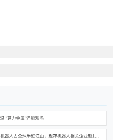
降温 “算力金属”还能涨吗
我国人形机器人占全球半壁江山，现存机器人相关企业超115万家