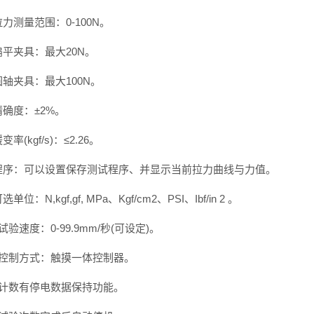
拉力测量范围：0-100N。
扁平夹具：最大20N。
圆轴夹具：最大100N。
精确度：±2%。
变率(kgf/s)：≤2.26。
 程序：可以设置保存测试程序、并显示当前拉力曲线与力值。
选单位：N,kgf,gf, MPa、Kgf/cm2、PSI、Ibf/in 2 。
 试验速度：0-99.9mm/秒(可设定)。
、 控制方式：触摸一体控制器。
、 计数有停电数据保持功能。