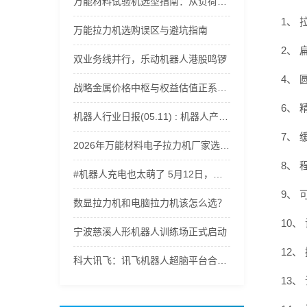
万能材料试验机选型指南：从负荷范围到精度等级全解析
1、 
万能拉力机选购误区与避坑指南
2、 
双业务线并行，乐动机器人港股鸣锣
4、 
战略金属价格中枢与权益估值正系统性上移，稀有金属ETF嘉实(562800)获资金持续流入
6、 
机器人行业日报(05.11) : 机器人产业爆发
7、 缓
2026年万能材料电子拉力机厂家选型指南：适配多行业材料力学性能测试
8、
#机器人充电也太萌了 5月12日，记者探访郑州航空港科技产业园。走进轩元（河南）智能机器人有限公司，遇到正在充电的机器人，电量一告急，小家伙们瞬间开启撒娇模式，呆萌又可爱，治愈感直接拉满。（顶端新闻记者 杨凌 徐聪）#郑州航空港区 #智能机器人 #ai机器人
9、 可
数显拉力机和电脑拉力机该怎么选？
10、
宁波慈溪人形机器人训练场正式启动
12
科大讯飞：讯飞机器人超脑平台合作已覆盖人形机器人、四足机器人等500余家智能机器人厂商
13