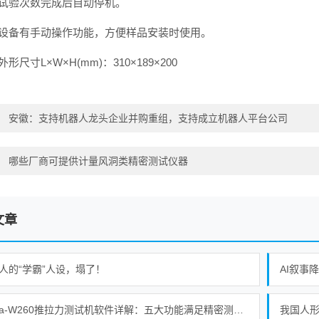
、 试验次数完成后自动停机。
、 设备有手动操作功能，方便样品安装时使用。
 外形尺寸L×W×H(mm)：310×189×200
：
安徽：支持机器人龙头企业并购重组，支持成立机器人平台公司
：
哪些厂商可提供计量风洞类精密测试仪器
文章
人的“学霸”人设，塌了！
AI叙事
Alpha-W260推拉力测试机软件详解：五大功能满足精密测试需求