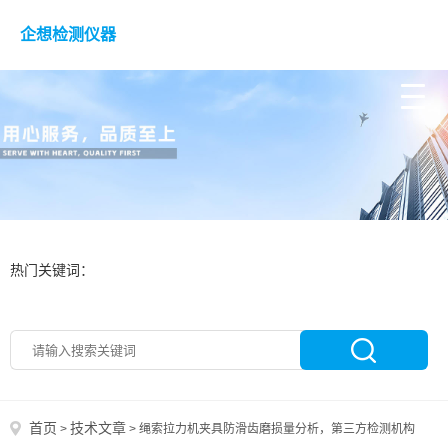
企想检测仪器
热门关键词：
首页
技术文章
>
>
绳索拉力机夹具防滑齿磨损量分析，第三方检测机构