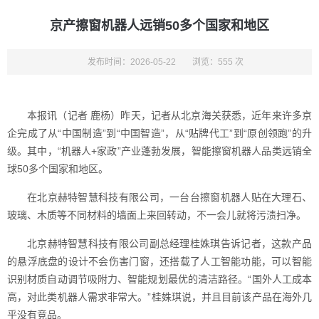
京产擦窗机器人远销50多个国家和地区
发布时间：2026-05-22
浏览：555 次
本报讯（记者 鹿杨）昨天，记者从北京海关获悉，近年来许多京
企完成了从“中国制造”到“中国智造”，从“贴牌代工”到“原创领跑”的升
级。其中，“机器人+家政”产业蓬勃发展，智能擦窗机器人品类远销全
球50多个国家和地区。
在北京赫特智慧科技有限公司，一台台擦窗机器人贴在大理石、
玻璃、木质等不同材料的墙面上来回转动，不一会儿就将污渍扫净。
北京赫特智慧科技有限公司副总经理桂姝琪告诉记者，这款产品
的悬浮底盘的设计不会伤害门窗，还搭载了人工智能功能，可以智能
识别材质自动调节吸附力、智能规划最优的清洁路径。“国外人工成本
高，对此类机器人需求非常大。”桂姝琪说，并且目前该产品在海外几
乎没有竞品。