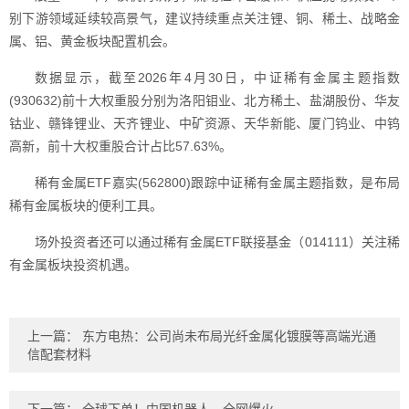
别下游领域延续较高景气，建议持续重点关注锂、铜、稀土、战略金
属、铝、黄金板块配置机会。
数据显示，截至2026年4月30日，中证稀有金属主题指数
(930632)前十大权重股分别为洛阳钼业、北方稀土、盐湖股份、华友
钴业、赣锋锂业、天齐锂业、中矿资源、天华新能、厦门钨业、中钨
高新，前十大权重股合计占比57.63%。
稀有金属ETF嘉实(562800)跟踪中证稀有金属主题指数，是布局
稀有金属板块的便利工具。
场外投资者还可以通过稀有金属ETF联接基金（014111）关注稀
有金属板块投资机遇。
上一篇：
东方电热：公司尚未布局光纤金属化镀膜等高端光通
信配套材料