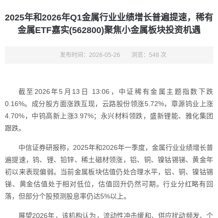
2025年和2026年Q1金属行业业绩增长普遍提速，稀有
金属ETF嘉实(562800)聚焦小金属板块投资机遇
发布时间：2026-05-26
浏览：548 次
截至2026年5月13日 13:06，中证稀有金属主题指数下跌
0.16%。成分股方面涨跌互现，云路股份领涨5.72%，章源钨业上涨
4.70%，中钨高新上涨3.97%；永兴材料领跌，盛新锂能、雅化集团
跟跌。
中信证券研报称，2025年和2026年一季度，金属行业业绩增长普
遍提速，钨、锂、铅锌、稀土磁材领涨，铝、铜、镍钴锡锑、黄金年
初以来表现偏弱。当前金属板块估值仍处合理水平，铝、铜、镍钴锡
锑、黄金估值处于相对低位，估值回升仍然可期。行业分红略有回
落，但部分个股预测股息率仍达5%以上。
展望2026年，该机构认为，流动性冲击缓和、供应扰动频发、个