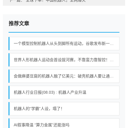
下一篇：
全球下单！中国机器人，全网爆火
推荐文章
一个模型控制机器人从头到脚所有运动，谷歌发布新一代机器人基础模型
世界人形机器人运动会首设拔河赛，不靠蛮力靠智控！｜机器人发展看北京
会做麻婆豆腐的机器人融了亿美元：破壳机器人要让通用机器人走进千家万户
机器人行业日报(08.03) : 机器人产业升温
机器人的“学霸”人设，塌了！
AI叙事降温 “算力金属”还能涨吗