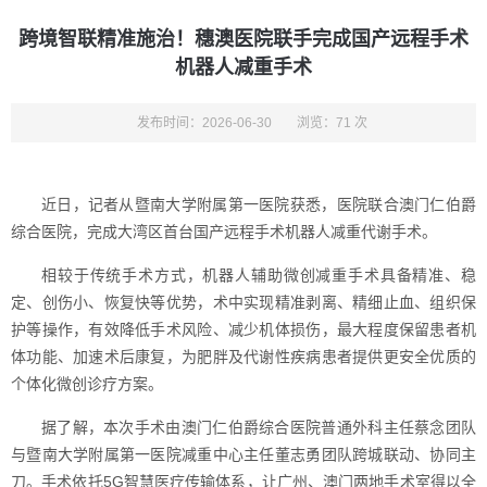
跨境智联精准施治！穗澳医院联手完成国产远程手术
机器人减重手术
发布时间：2026-06-30
浏览：71 次
近日，记者从暨南大学附属第一医院获悉，医院联合澳门仁伯爵
综合医院，完成大湾区首台国产远程手术机器人减重代谢手术。
相较于传统手术方式，机器人辅助微创减重手术具备精准、稳
定、创伤小、恢复快等优势，术中实现精准剥离、精细止血、组织保
护等操作，有效降低手术风险、减少机体损伤，最大程度保留患者机
体功能、加速术后康复，为肥胖及代谢性疾病患者提供更安全优质的
个体化微创诊疗方案。
据了解，本次手术由澳门仁伯爵综合医院普通外科主任蔡念团队
与暨南大学附属第一医院减重中心主任董志勇团队跨城联动、协同主
刀。手术依托5G智慧医疗传输体系，让广州、澳门两地手术室得以全