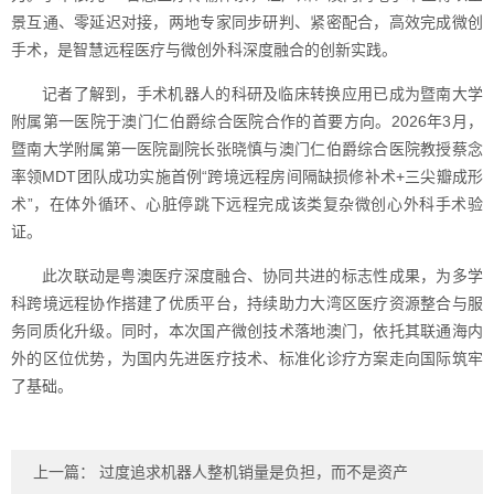
景互通、零延迟对接，两地专家同步研判、紧密配合，高效完成微创
手术，是智慧远程医疗与微创外科深度融合的创新实践。
记者了解到，手术机器人的科研及临床转换应用已成为暨南大学
附属第一医院于澳门仁伯爵综合医院合作的首要方向。2026年3月，
暨南大学附属第一医院副院长张晓慎与澳门仁伯爵综合医院教授蔡念
率领MDT团队成功实施首例“跨境远程房间隔缺损修补术+三尖瓣成形
术”，在体外循环、心脏停跳下远程完成该类复杂微创心外科手术验
证。
此次联动是粤澳医疗深度融合、协同共进的标志性成果，为多学
科跨境远程协作搭建了优质平台，持续助力大湾区医疗资源整合与服
务同质化升级。同时，本次国产微创技术落地澳门，依托其联通海内
外的区位优势，为国内先进医疗技术、标准化诊疗方案走向国际筑牢
了基础。
上一篇：
过度追求机器人整机销量是负担，而不是资产