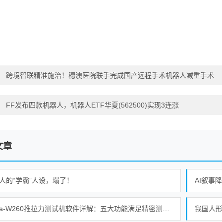
：
跨境智联精准施治！穗澳医院联手完成国产远程手术机器人减重手术
：
FF发布四款机器人，机器人ETF华夏(562500)实现3连涨
文章
人的“学霸”人设，塌了！
AI叙事
Alpha-W260推拉力测试机软件详解：五大功能满足精密测试需求