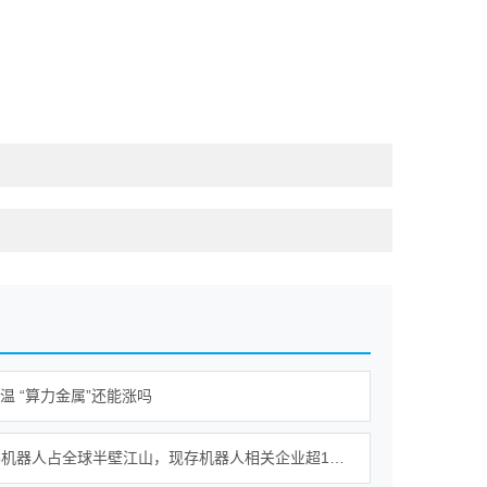
降温 “算力金属”还能涨吗
我国人形机器人占全球半壁江山，现存机器人相关企业超115万家