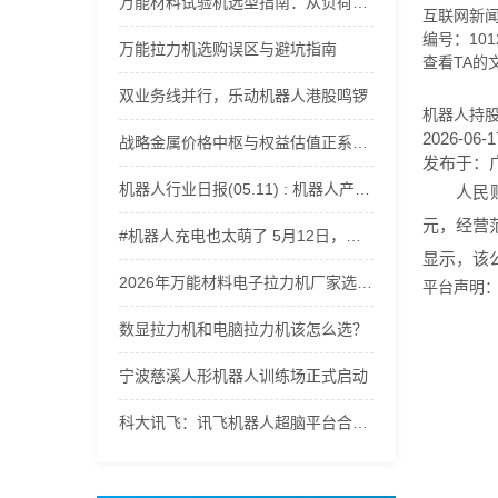
万能材料试验机选型指南：从负荷范围到精度等级全解析
互联网新
编号：1012
万能拉力机选购误区与避坑指南
查看TA的
双业务线并行，乐动机器人港股鸣锣
机器人持
2026-06-1
战略金属价格中枢与权益估值正系统性上移，稀有金属ETF嘉实(562800)获资金持续流入
发布于：
机器人行业日报(05.11) : 机器人产业爆发
人民
元，经营
#机器人充电也太萌了 5月12日，记者探访郑州航空港科技产业园。走进轩元（河南）智能机器人有限公司，遇到正在充电的机器人，电量一告急，小家伙们瞬间开启撒娇模式，呆萌又可爱，治愈感直接拉满。（顶端新闻记者 杨凌 徐聪）#郑州航空港区 #智能机器人 #ai机器人
显示，该公
2026年万能材料电子拉力机厂家选型指南：适配多行业材料力学性能测试
平台声明
数显拉力机和电脑拉力机该怎么选？
宁波慈溪人形机器人训练场正式启动
科大讯飞：讯飞机器人超脑平台合作已覆盖人形机器人、四足机器人等500余家智能机器人厂商