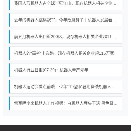
我国人形机器人占全球半壁江山，现存机器人相关企业超115万家
去年的机器人跳远冠军，今年改跳舞了｜机器人发展看北京
前五月机器人出口近200亿，现存机器人相关企业超115万家
机器人的“高考”上岗路，现存机器人相关企业超115万家
机器人行业日报(07.29) : 机器人量产元年
机器人运动会看点前瞻｜少年“工程师”暑期备战机器人足球赛
雷军晒小米机器人工作视频：白机器人埋头干活 黑色督工机器人对镜头比耶