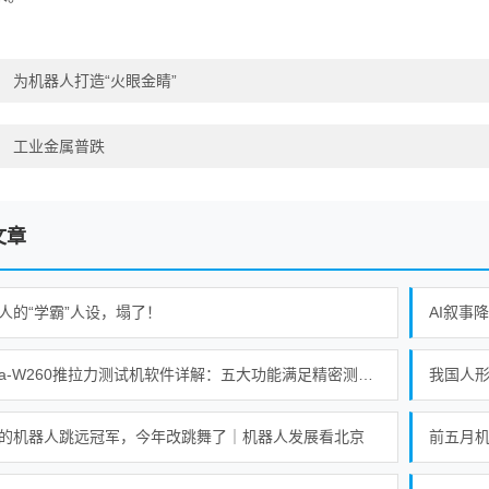
：
为机器人打造“火眼金睛”
：
工业金属普跌
文章
人的“学霸”人设，塌了！
AI叙事
Alpha-W260推拉力测试机软件详解：五大功能满足精密测试需求
的机器人跳远冠军，今年改跳舞了｜机器人发展看北京
前五月机