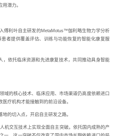
应用潜力。
傅利叶自主研发的MetaMotus™伽利略生物力学分析
等患者提供覆盖评估、训练与功能恢复的智能化康复服
器人，依托临床资源和先进康复技术，共同推动具身智能
复领域的核心技术、临床应用、市场渠道仍高度依赖进口
数医疗机构才能接触到的前沿设备。
落地的切入点，开启自主研发之路。
法、人机交互技术上实现全面自主突破。依托国内成熟的产
之一。这一突破不仅改变了国内市场长期依赖进口的局