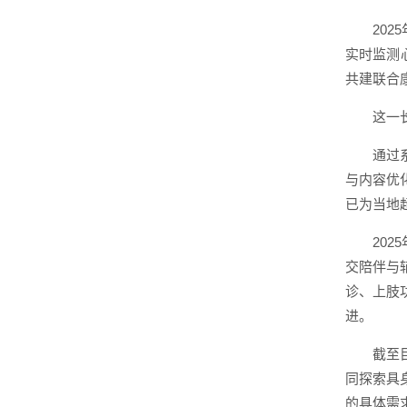
20
实时监测
共建联合
这一
通过
与内容优
已为当地
20
交陪伴与
诊、上肢
进。
截至
同探索具
的具体需