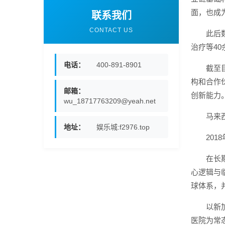
面，也成
联系我们
CONTACT US
此后
治疗等40
电话：
400-891-8901
截至
构和合作
邮箱：
创新能力
wu_18717763209@yeah.net
马来
地址：
娱乐城:f2976.top
20
在长
心逻辑与
球体系，
以新加
医院为常