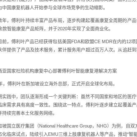
为中国康复机器人开始参与全球市场竞争的生动缩影。
数年，傅利叶持续丰富产品布局，逐步构建起覆盖康复全周期的产品
余款智能康复产品矩阵，并于2020年实现了全面商业化。
目前，傅利叶产品已经获得包括美国FDA和欧盟CE MDR在内的12项
伙伴提供了产品及技术服务，累计服务用户超过百万人次。从追赶到
。
西亚国家社险机构康复中心部署傅利叶智能康复港解决方案
18年，傅利叶在新加坡设立海外总部，正式开启全球化布局。
期实践中，团队逐渐形成一个关键判断：虽然不同国家和地区的医疗
临床需求具有高度一致性。围绕这一特点，傅利叶逐步建立起覆盖产
并持续完善本土化服务网络。
坡国立医疗集团（National Healthcare Group，NHG）
态化临床试点，陆续引入EMU三维上肢康复机器人等产品，推动“智