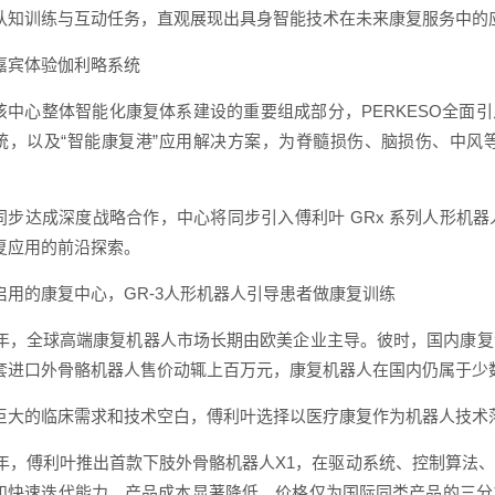
认知训练与互动任务，直观展现出具身智能技术在未来康复服务中的
嘉宾体验伽利略系统
该中心整体智能化康复体系建设的重要组成部分，PERKESO全面引入
统，以及“智能康复港”应用解决方案，为脊髓损伤、脑损伤、中风
同步达成深度战略合作，中心将同步引入傅利叶 GRx 系列人形机
复应用的前沿探索。
启用的康复中心，GR-3人形机器人引导患者做康复训练
15年，全球高端康复机器人市场长期由欧美企业主导。彼时，国内康
套进口外骨骼机器人售价动辄上百万元，康复机器人在国内仍属于少
巨大的临床需求和技术空白，傅利叶选择以医疗康复作为机器人技术
17年，傅利叶推出首款下肢外骨骼机器人X1，在驱动系统、控制算
和快速迭代能力，产品成本显著降低，价格仅为国际同类产品的三分