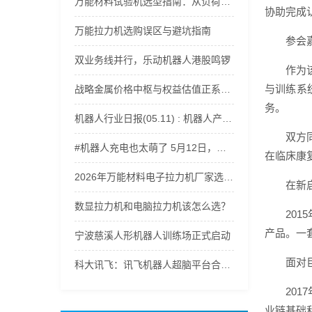
万能材料试验机选型指南：从负荷范围到精度等级全解析
协助完成
万能拉力机选购误区与避坑指南
参会
双业务线并行，乐动机器人港股鸣锣
作为
与训练系
战略金属价格中枢与权益估值正系统性上移，稀有金属ETF嘉实(562800)获资金持续流入
务。
机器人行业日报(05.11) : 机器人产业爆发
双方
#机器人充电也太萌了 5月12日，记者探访郑州航空港科技产业园。走进轩元（河南）智能机器人有限公司，遇到正在充电的机器人，电量一告急，小家伙们瞬间开启撒娇模式，呆萌又可爱，治愈感直接拉满。（顶端新闻记者 杨凌 徐聪）#郑州航空港区 #智能机器人 #ai机器人
在临床康
2026年万能材料电子拉力机厂家选型指南：适配多行业材料力学性能测试
在新
数显拉力机和电脑拉力机该怎么选？
20
产品。一
宁波慈溪人形机器人训练场正式启动
面对
科大讯飞：讯飞机器人超脑平台合作已覆盖人形机器人、四足机器人等500余家智能机器人厂商
20
业链基础