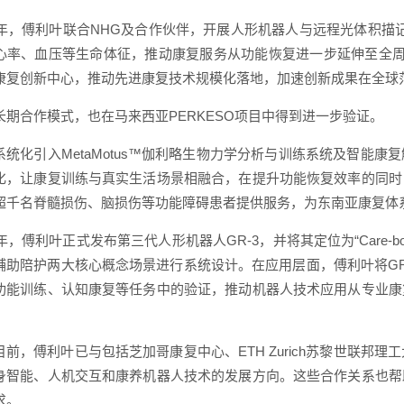
25年，傅利叶联合NHG及合作伙伴，开展人形机器人与远程光体积描
心率、血压等生命体征，推动康复服务从功能恢复进一步延伸至全周
康复创新中心，推动先进康复技术规模化落地，加速创新成果在全球
长期合作模式，也在马来西亚PERKESO项目中得到进一步验证。
系统化引入MetaMotus™伽利略生物力学分析与训练系统及智能
化，让康复训练与真实生活场景相融合，在提升功能恢复效率的同时
超千名脊髓损伤、脑损伤等功能障碍患者提供服务，为东南亚康复体
25年，傅利叶正式发布第三代人形机器人GR-3，并将其定位为“Care
辅助陪护两大核心概念场景进行系统设计。在应用层面，傅利叶将GR
功能训练、认知康复等任务中的验证，推动机器人技术应用从专业康
目前，傅利叶已与包括芝加哥康复中心、ETH Zurich苏黎世联邦
身智能、人机交互和康养机器人技术的发展方向。这些合作关系也帮
求。