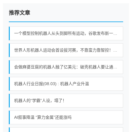
推荐文章
一个模型控制机器人从头到脚所有运动，谷歌发布新一代机器人基础模型
世界人形机器人运动会首设拔河赛，不靠蛮力靠智控！｜机器人发展看北京
会做麻婆豆腐的机器人融了亿美元：破壳机器人要让通用机器人走进千家万户
机器人行业日报(08.03) : 机器人产业升温
机器人的“学霸”人设，塌了！
AI叙事降温 “算力金属”还能涨吗