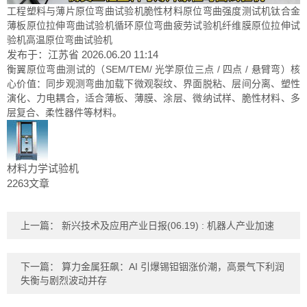
工程塑料与薄片原位弯曲试验机脆性材料原位弯曲强度测试机钛合金
薄板原位拉伸弯曲试验机循环原位弯曲疲劳试验机纤维膜原位拉伸试
验机高温原位弯曲试验机
发布于：江苏省
2026.06.20 11:14
衡翼原位弯曲测试的（SEM/TEM/ 光学原位三点 / 四点 / 悬臂弯）核
心价值：同步观测弯曲加载下微观裂纹、界面脱粘、层间分离、塑性
演化、力电耦合，适合薄板、薄膜、涂层、微纳试样、脆性材料、多
层复合、柔性器件等材料。
材料力学试验机
2263文章
上一篇：
新兴技术及应用产业日报(06.19) : 机器人产业加速
下一篇：
算力金属狂飙：AI 引爆锡钽铟涨价潮，高景气下利润
失衡与剧烈波动并存