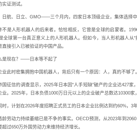
的实证测试。
、日航、日立、GMO——三个月内，四家日本顶级企业，集体选择
并不是人形机器人的后来者。恰恰相反，它曾是全球的启蒙者。1996
O，是全球第一台真正意义上的人形机器人。但如今，当人形机器人从“
是直接引入已被验证的中国产品。
么是现在？——日本等不起了
企业此时密集拥抱中国机器人，背后只有一个原因：人，真的不够了
帝国征信的调查显示，2025年日本因“人手短缺”破产的企业达427家
业。2025年，日本负债1000万日元以上的企业破产总数达10300
同时，计划在2026年度招聘正式员工的日本企业比例达到约60%，
适龄劳动力持续萎缩已是不争的事实。OECD预测，从2023年到206
要超过650万外国劳动力来维持经济增长。