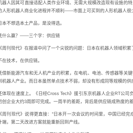
机器人因其可直接适配人类作业环境、无需大规模改造现有设施的特
的人形机器人商业化进程并不顺利——市面上可买到的人形机器人很
日本不想选本土产品，是没得选。
凭什么赢？——三个字：供应链
《周刊现代》在报道中问了一个尖锐的问题：日本在机器人领域积累
不在技术，在供应链。
凭借新能源汽车和无人机产业的积累，在电机、电池、传感器等关键
到机器人产业。而日本虽然单点技术不弱，却没有形成同等规模的供
还体现在速度上。《日经Cross Tech》援引东京机器人企业RT
初创企业大约3周即可完成。一周半的差距，背后是供应链成熟度的
《周刊现代》说得更直接：“日本开一次会议的时间里，中国已经完成
计端，第二天改进方案就能重新回到产线。