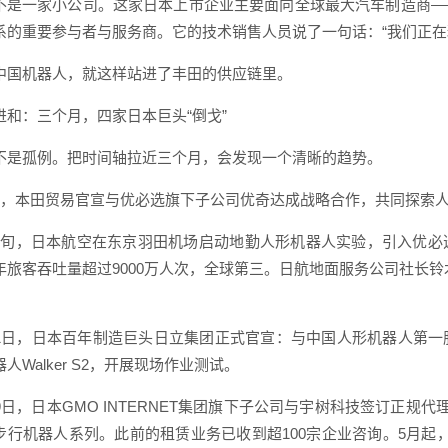
不是一家小公司。这家日本上市企业主要面向全球最大汽车制造商—
系的重要参与者与服务商。它的技术销售人员说了一句话：“我们正在精
中国机器人，就这样站进了丰田的供应链里。
进和：三个月，四家日本巨头“倒戈”
不是孤例。把时间轴拉近三个月，会发现一个清晰的趋势。
初，本田贸易官宣与优必选旗下子公司优奇达成战略合作，共同探索
下旬，日本航空在东京羽田机场启动地勤人形机器人实验，引入优必
年旅客吞吐量超过9000万人次，全球第三。日航地面服务公司社长
11日，日本百年制造巨头日立集团正式官宣：与中国人形机器人第
人Walker S2，开展现场作业测试。
19日，日本GMO INTERNET集团旗下子公司与宇树科技签订正规
步行机器人系列。此前的租赁业务已收到超100宗企业咨询。5月起