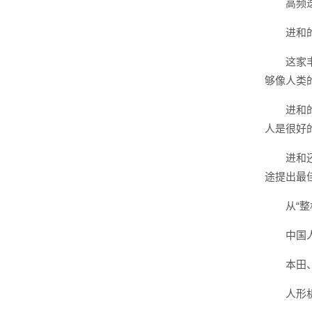
高频
进和的
这家
够像人类
进和
人是很好
进和
途提出最
从“
中国
本田
人形