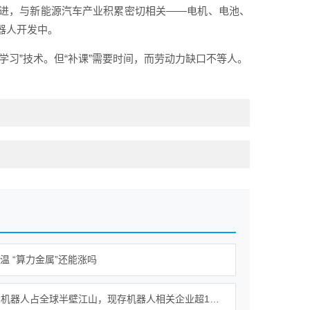
进，与新能源汽车产业积累密切相关——电机、电池、
器人开发中。
学习”技术。但“补课”需要时间，而劳动力缺口不等人。
降温 “算力金属”还能涨吗
我国人形机器人占全球半壁江山，现存机器人相关企业超115万家