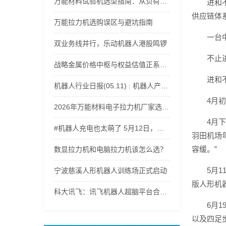
万能材料试验机选型指南：从负荷范围到精度等级全解析
进和
供应链体
万能拉力机选购误区与避坑指南
一台
双业务线并行，乐动机器人港股鸣锣
不止
战略金属价格中枢与权益估值正系统性上移，稀有金属ETF嘉实(562800)获资金持续流入
进和
机器人行业日报(05.11) : 机器人产业爆发
4月
2026年万能材料电子拉力机厂家选型指南：适配多行业材料力学性能测试
4月
#机器人充电也太萌了 5月12日，记者探访郑州航空港科技产业园。走进轩元（河南）智能机器人有限公司，遇到正在充电的机器人，电量一告急，小家伙们瞬间开启撒娇模式，呆萌又可爱，治愈感直接拉满。（顶端新闻记者 杨凌 徐聪）#郑州航空港区 #智能机器人 #ai机器人
羽田机场
容缓。”
数显拉力机和电脑拉力机该怎么选？
5月
宁波慈溪人形机器人训练场正式启动
版人形机器
科大讯飞：讯飞机器人超脑平台合作已覆盖人形机器人、四足机器人等500余家智能机器人厂商
6月
以及四足