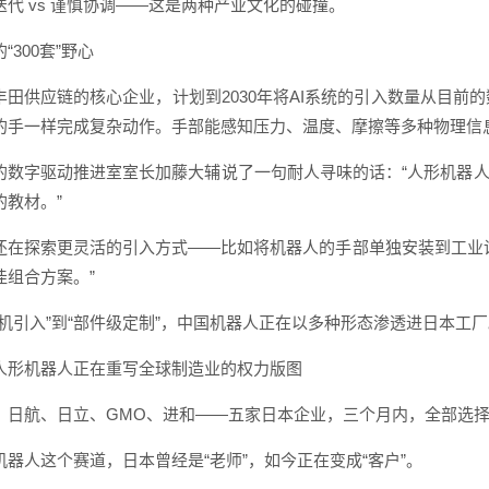
迭代 vs 谨慎协调——这是两种产业文化的碰撞。
“300套”野心
丰田供应链的核心企业，计划到2030年将AI系统的引入数量从目前的
的手一样完成复杂动作。手部能感知压力、温度、摩擦等多种物理信
的数字驱动推进室室长加藤大辅说了一句耐人寻味的话：“人形机器人
的教材。”
还在探索更灵活的引入方式——比如将机器人的手部单独安装到工业
佳组合方案。”
整机引入”到“部件级定制”，中国机器人正在以多种形态渗透进日本工厂
人形机器人正在重写全球制造业的权力版图
、日航、日立、GMO、进和——五家日本企业，三个月内，全部选
机器人这个赛道，日本曾经是“老师”，如今正在变成“客户”。