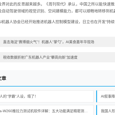
业界对此的反思越来越多。《周刊现代》承认，中国之所以能快速推
及自动驾驶领域的视觉识别、空间建模能力，都可以顺畅地转移到机
AI机器人协会已经开始推进机器人控制模型建设，日立也在开发“持续
：
直击海淀“赛博烟火气”！机器人“掌勺”，AI美食嘉年华现场
：
税收数据折射广东机器人产业“攀高向新”加速度
文章
人的“学霸”人设，塌了！
AI叙事
Alpha-W260推拉力测试机软件详解：五大功能满足精密测试需求