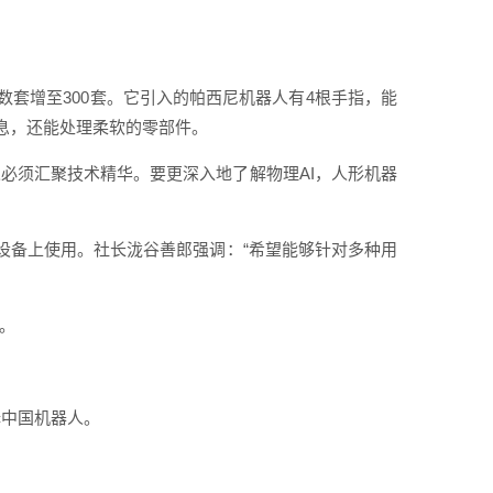
数套增至300套。它引入的帕西尼机器人有4根手指，能
息，还能处理柔软的零部件。
必须汇聚技术精华。要更深入地了解物理AI，人形机器
设备上使用。社长泷谷善郎强调：“希望能够针对多种用
。
择中国机器人。