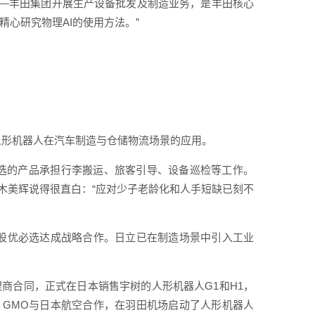
—丰田集团开展生产设备批发及制造业务，是丰田核心
心研究物理AI的使用方法。”
人形机器人在汽车制造与仓储物流场景的应用。
选的产品承担行李搬运、旅客引导、设备巡检等工作。
铃木美辉说得很直白：“应对少子老龄化和人手短缺已刻不
一股优必选达成战略合作。日立已在制造场景中引入工业
代理商合同，正式在日本销售宇树的人形机器人G1和H1，
，GMO与日本航空合作，在羽田机场启动了人形机器人