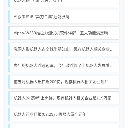
机器人的“学霸”人设，塌了！
AI叙事降温 “算力金属”还能涨吗
Alpha-W260推拉力测试机软件详解：五大功能满足精密测试需求
我国人形机器人占全球半壁江山，现存机器人相关企业超115万家
去年的机器人跳远冠军，今年改跳舞了｜机器人发展看北京
前五月机器人出口近200亿，现存机器人相关企业超115万家
机器人的“高考”上岗路，现存机器人相关企业超115万家
机器人行业日报(07.29) : 机器人量产元年