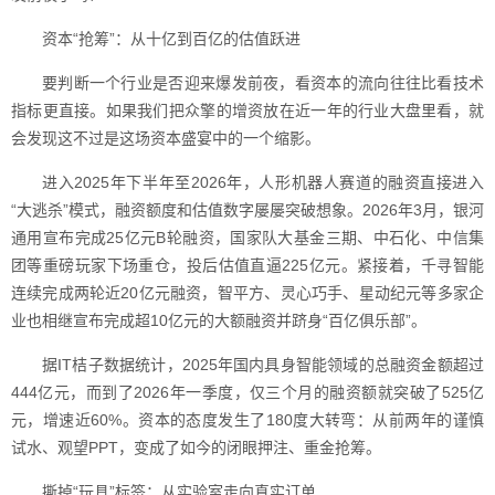
资本“抢筹”：从十亿到百亿的估值跃进
要判断一个行业是否迎来爆发前夜，看资本的流向往往比看技术
指标更直接。如果我们把众擎的增资放在近一年的行业大盘里看，就
会发现这不过是这场资本盛宴中的一个缩影。
进入2025年下半年至2026年，人形机器人赛道的融资直接进入
“大逃杀”模式，融资额度和估值数字屡屡突破想象。2026年3月，银河
通用宣布完成25亿元B轮融资，国家队大基金三期、中石化、中信集
团等重磅玩家下场重仓，投后估值直逼225亿元。紧接着，千寻智能
连续完成两轮近20亿元融资，智平方、灵心巧手、星动纪元等多家企
业也相继宣布完成超10亿元的大额融资并跻身“百亿俱乐部”。
据IT桔子数据统计，2025年国内具身智能领域的总融资金额超过
444亿元，而到了2026年一季度，仅三个月的融资额就突破了525亿
元，增速近60%。资本的态度发生了180度大转弯：从前两年的谨慎
试水、观望PPT，变成了如今的闭眼押注、重金抢筹。
撕掉“玩具”标签：从实验室走向真实订单