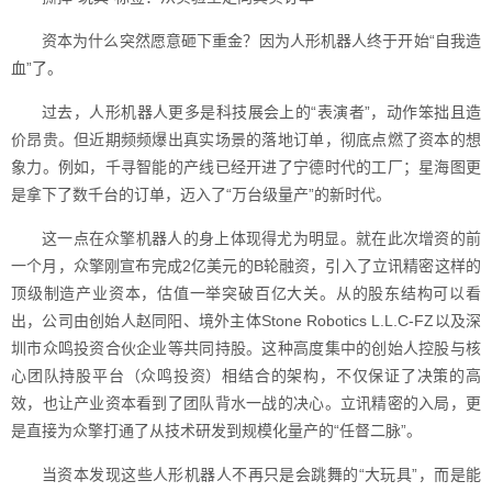
资本为什么突然愿意砸下重金？因为人形机器人终于开始“自我造
血”了。
过去，人形机器人更多是科技展会上的“表演者”，动作笨拙且造
价昂贵。但近期频频爆出真实场景的落地订单，彻底点燃了资本的想
象力。例如，千寻智能的产线已经开进了宁德时代的工厂；星海图更
是拿下了数千台的订单，迈入了“万台级量产”的新时代。
这一点在众擎机器人的身上体现得尤为明显。就在此次增资的前
一个月，众擎刚宣布完成2亿美元的B轮融资，引入了立讯精密这样的
顶级制造产业资本，估值一举突破百亿大关。从的股东结构可以看
出，公司由创始人赵同阳、境外主体Stone Robotics L.L.C-FZ以及深
圳市众鸣投资合伙企业等共同持股。这种高度集中的创始人控股与核
心团队持股平台（众鸣投资）相结合的架构，不仅保证了决策的高
效，也让产业资本看到了团队背水一战的决心。立讯精密的入局，更
是直接为众擎打通了从技术研发到规模化量产的“任督二脉”。
当资本发现这些人形机器人不再只是会跳舞的“大玩具”，而是能