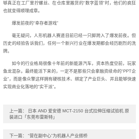
够真正在工厂里拧螺丝、在仓库里搬货的“数字蓝领”时，他们的疯狂
也就变得顺理成章。
爆发前夜的“幸存者游戏”
毫无疑问，人形机器人赛道目前已经一只脚跨入了爆发前夜。但
历史的经验告诉我们，任何一个新兴行业在爆发期都会经历剧烈的洗
牌。
如今的行业格局很像十年前的新能源汽车，资本热度空前，玩家
鱼龙混杂。最终能活下来的，一定不是那些只会拿融资续命的“PPT企
业”，而是像众擎这样拥有硬核技术、绑定了产业巨头、并且能够快速
实现商业化落地的“实干派”。
上一篇：
日本 AND 爱安德 MCT-2150 台式拉伸压缩试验机 原
装进口「东莞布雷斯特」
下一篇：
“营在副中心”为机器人产业搭桥