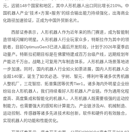
元，远销148个国家和地区，其中人形机器人出口同比增长210%。中
国机器人产业“技术+方案+服务”的综合输出能力持续强化，出海商业
化路径加速验证，正成为中国外贸新名片。
西部证券表示，人形机器人作为近年来的热门赛道，成为智能制
造领域闪耀的明星。人形机器人行业玩家众多，特斯拉作为其中的领
航者，目前OptimusGen3已进入最后开发阶段，计划于2026年夏季启
动量产。特斯拉初期目标是在佛蒙特建成百万台级产线，远期规划年
产能达千万台。战略上可复用汽车制造体系，人形机器人场景落地进
一步加速。同时，国内机器人行业如火如荼进展，国内人形机器人企
业超140家，诞生了如优必选、宇树、智元、傅利叶等诸多优秀机器
人整机厂，三花智控、拓普集团等优秀Tier1。诸多海内外明星企业纷
纷站台人形机器人，我们持续看好人形机器人产业链。作为通用化程
度高、高度集成和智能化的机器人，人形机器人既需要极强的运动控
制能力，也需要强大的感知和计算能力。产业链涉及AI、机械制造、
运动控制、传感器等诸多先进技术和创新，软件和硬件的有效融合，
实现机器人的功能和性能优化。