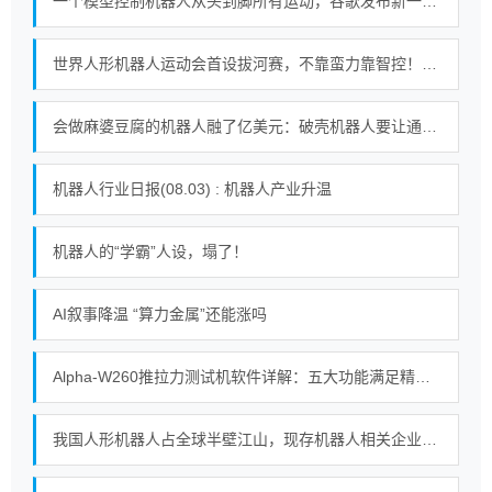
一个模型控制机器人从头到脚所有运动，谷歌发布新一代机器人基础模型
世界人形机器人运动会首设拔河赛，不靠蛮力靠智控！｜机器人发展看北京
会做麻婆豆腐的机器人融了亿美元：破壳机器人要让通用机器人走进千家万户
机器人行业日报(08.03) : 机器人产业升温
机器人的“学霸”人设，塌了！
AI叙事降温 “算力金属”还能涨吗
Alpha-W260推拉力测试机软件详解：五大功能满足精密测试需求
我国人形机器人占全球半壁江山，现存机器人相关企业超115万家