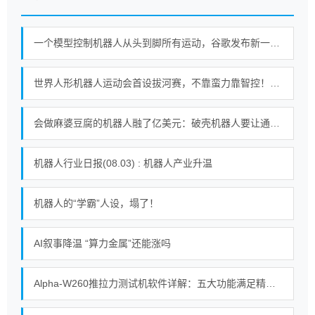
一个模型控制机器人从头到脚所有运动，谷歌发布新一代机器人基础模型
世界人形机器人运动会首设拔河赛，不靠蛮力靠智控！｜机器人发展看北京
会做麻婆豆腐的机器人融了亿美元：破壳机器人要让通用机器人走进千家万户
机器人行业日报(08.03) : 机器人产业升温
机器人的“学霸”人设，塌了！
AI叙事降温 “算力金属”还能涨吗
Alpha-W260推拉力测试机软件详解：五大功能满足精密测试需求