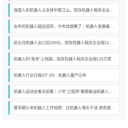
我国人形机器人占全球半壁江山，现存机器人相关企业超115万家
去年的机器人跳远冠军，今年改跳舞了｜机器人发展看北京
前五月机器人出口近200亿，现存机器人相关企业超115万家
机器人的“高考”上岗路，现存机器人相关企业超115万家
机器人行业日报(07.29) : 机器人量产元年
机器人运动会看点前瞻｜少年“工程师”暑期备战机器人足球赛
雷军晒小米机器人工作视频：白机器人埋头干活 黑色督工机器人对镜头比耶