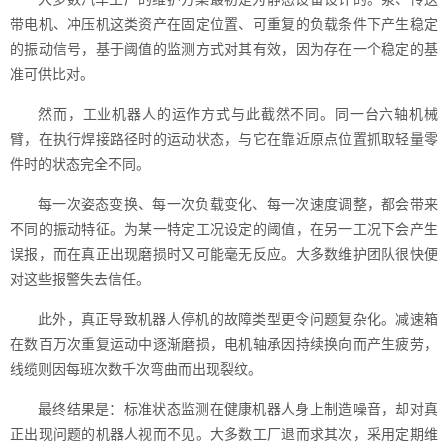
带电机、冲压机这类资产在固定位置、可重复的负载条件下产生稳定
的振动信号，基于阈值的监测方式对其有效，因为存在一个稳定的基
准可供比对。
然而，工业机器人的运作方式与此截然不同。同一台六轴机械
臂，在执行焊接路径时的运动状态，与它在靠近原点位置抓取轻量零
件时的状态完全不同。
每一次姿态变换、每一次负载变化、每一次速度调整，都会带来
不同的振动特征。为某一特定工况设定的阈值，在另一工况下会产生
误报，而在真正出现磨损时又可能毫无反应。大多数维护团队很快便
对这些报警失去信任。
此外，真正导致机器人停机的故障类型更令问题复杂化。减速箱
在数百万次重复运动中逐渐磨损，电机轴承因持续换向而产生疲劳，
线缆则因每班次数千次弯曲而出现裂纹。
最终结果是：标准状态监测在健康机器人身上制造噪音，却对真
正出现问题的机器人视而不见。大多数工厂退而求其次，采用定期维