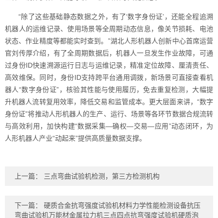
“除了这些基础静态数据之外，有了‘数字身份证’，还能全程追溯
机器人的运维记录、使用场景等全周期动态信息，像关节损耗、电池
状态、作业精度等都能实时查到。”湖北人形机器人创新中心首席运营
官刘传厚介绍，有了全周期数据后，机器人一旦发生作业故障，可通
过身份ID快速溯源运行日志与运维记录，精准定位故障、厘清责任、
高效维保。同时，身份ID支持跨平台通用调拨，新场景可直接查看机
器人“数字身份证”，核验其性能与使用履历，免去重复检测，大幅提
升机器人流转复用效率，降低交易和监管成本。更大层面来讲，“数字
身份证”将推动人形机器人的生产、运行、场景等各环节数据合规流转
与高效利用，加快构建“数据采集—确权—交易—应用”动态闭环，为
人形机器人产业“动起来”提供高质量数据支撑。
上一篇：
三点弯曲试验机检测，第三方检测机构
下一篇：
硬质合金抗弯强度试验机材料力学性能检测设备抗压
弯曲试验机万能材金属拉力机三点四点抗弯强度试验机硬质泡