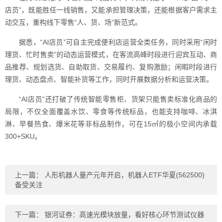
店员”，既能胜任一线销售，又能承担管理决策，还能根据客户需求主
动交互，重构线下零售“人、货、场”新范式。
据悉，“AI店员”可自主完成便利店运营全类任务，同时采用“闲时
理货、忙时售卖”的动态运营模式，在客流高峰时段进行迎宾互动、商
品推荐、规划选货、自助取货、交易履约、复购激励；闲暇时段进行
理货、动态盘点、智能补货等工作，同时开展数据分析和运营决策。
“AI店员”还打破了传统智能零售柜、货架只能售卖标准化商品的
局限，不仅全面覆盖水饮、零食等传统标品，也能支持咖啡、冰淇
淋、早餐热食、爆米花等非标品制作，可在15㎡的极小空间内承载
300+SKU。
上一篇：
人形机器人量产元年开启，机器人ETF华夏(562500)
备受关注
下一篇：
银河证券：高速光模块放量，看好核心环节测试仪器