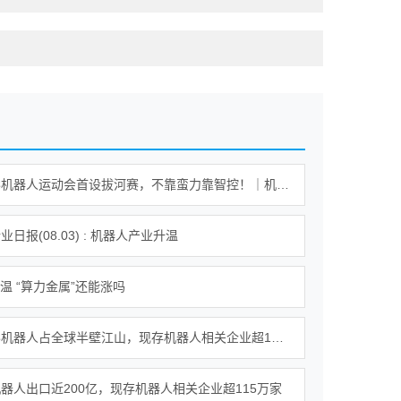
世界人形机器人运动会首设拔河赛，不靠蛮力靠智控！｜机器人发展看北京
日报(08.03) : 机器人产业升温
降温 “算力金属”还能涨吗
我国人形机器人占全球半壁江山，现存机器人相关企业超115万家
器人出口近200亿，现存机器人相关企业超115万家