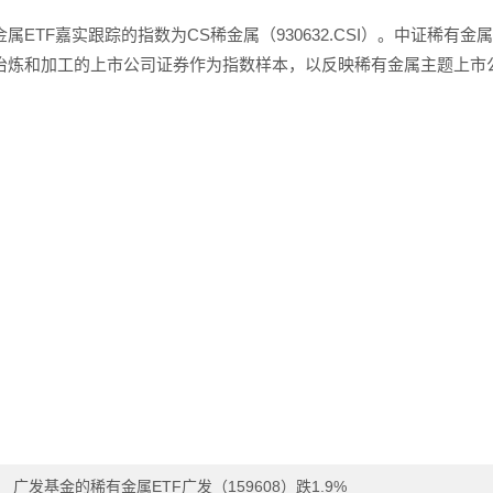
金属ETF嘉实跟踪的指数为CS稀金属（930632.CSI）。中证稀
冶炼和加工的上市公司证券作为指数样本，以反映稀有金属主题上市
：
广发基金的稀有金属ETF广发（159608）跌1.9%