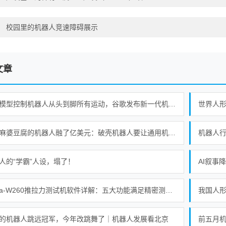
：
校园里的机器人竞速障碍展示
文章
一个模型控制机器人从头到脚所有运动，谷歌发布新一代机器人基础模型
会做麻婆豆腐的机器人融了亿美元：破壳机器人要让通用机器人走进千家万户
机器人行业
人的“学霸”人设，塌了！
AI叙事
Alpha-W260推拉力测试机软件详解：五大功能满足精密测试需求
的机器人跳远冠军，今年改跳舞了｜机器人发展看北京
前五月机