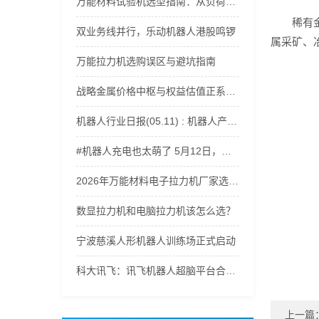
万能材料试验机选型指南：从负荷范围到精度等级全解析
稀有
双业务线并行，乐动机器人港股鸣锣
属采矿、
万能拉力机选购误区与避坑指南
战略金属价格中枢与权益估值正系统性上移，稀有金属ETF嘉实(562800)获资金持续流入
机器人行业日报(05.11) : 机器人产业爆发
#机器人充电也太萌了 5月12日，记者探访郑州航空港科技产业园。走进轩元（河南）智能机器人有限公司，遇到正在充电的机器人，电量一告急，小家伙们瞬间开启撒娇模式，呆萌又可爱，治愈感直接拉满。（顶端新闻记者 杨凌 徐聪）#郑州航空港区 #智能机器人 #ai机器人
2026年万能材料电子拉力机厂家选型指南：适配多行业材料力学性能测试
数显拉力机和电脑拉力机该怎么选？
宁波慈溪人形机器人训练场正式启动
科大讯飞：讯飞机器人超脑平台合作已覆盖人形机器人、四足机器人等500余家智能机器人厂商
上一篇