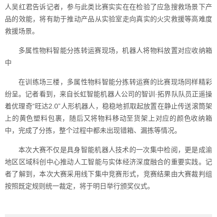
人吴红君告诉记者，参与此类比赛实实在在检验了应急搜救场景下产
品的效能，将有助于推动产品从实验室走向真实的火灾救援等高难度
救援场景。
多属性物料智能分拣转运赛现场，机器人将物料放置对应收纳箱
中
在训练场三楼，多属性物料智能分拣转运赛的比赛现场同样精彩
纷呈。记者看到，来自长虹智能机器人公司的智训·拓界队队员正遥操
着优理奇“旺达2.0”人形机器人，稳稳地抓取起放置在静止传送滚筒架
上的黄色塑料包裹，随后又将物料移动至货架上对应的颜色收纳箱
中，完成了分拣，整个过程中都未出现错箱、漏拣等情况。
本次大赛不仅是具身智能机器人技术的一次集中检阅，更是成渝
地区区域科创中心推动人工智能与实体经济深度融合的重要实践。记
者了解到，本次大赛采用线下集中竞赛形式，竞赛结果由大赛裁判组
按照既定规则统一裁定，将于明日举行颁奖仪式。