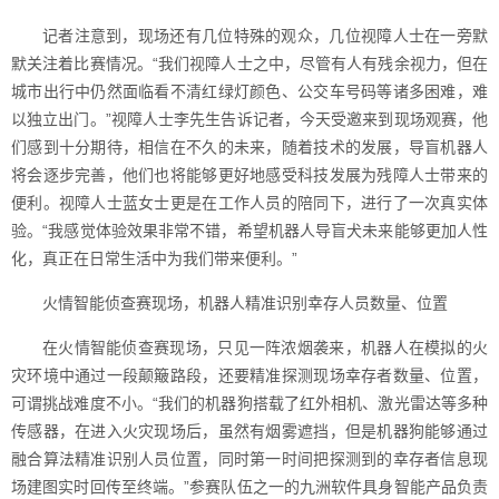
记者注意到，现场还有几位特殊的观众，几位视障人士在一旁默
默关注着比赛情况。“我们视障人士之中，尽管有人有残余视力，但在
城市出行中仍然面临看不清红绿灯颜色、公交车号码等诸多困难，难
以独立出门。”视障人士李先生告诉记者，今天受邀来到现场观赛，他
们感到十分期待，相信在不久的未来，随着技术的发展，导盲机器人
将会逐步完善，他们也将能够更好地感受科技发展为残障人士带来的
便利。视障人士蓝女士更是在工作人员的陪同下，进行了一次真实体
验。“我感觉体验效果非常不错，希望机器人导盲犬未来能够更加人性
化，真正在日常生活中为我们带来便利。”
火情智能侦查赛现场，机器人精准识别幸存人员数量、位置
在火情智能侦查赛现场，只见一阵浓烟袭来，机器人在模拟的火
灾环境中通过一段颠簸路段，还要精准探测现场幸存者数量、位置，
可谓挑战难度不小。“我们的机器狗搭载了红外相机、激光雷达等多种
传感器，在进入火灾现场后，虽然有烟雾遮挡，但是机器狗能够通过
融合算法精准识别人员位置，同时第一时间把探测到的幸存者信息现
场建图实时回传至终端。”参赛队伍之一的九洲软件具身智能产品负责