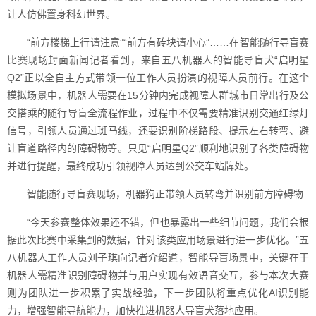
让人仿佛置身科幻世界。
“前方楼梯上行请注意”“前方有砖块请小心”……在智能随行导盲赛
比赛现场封面新闻记者看到，来自五八机器人的智能导盲犬“启明星
Q2”正以全自主方式带领一位工作人员扮演的视障人员前行。在这个
模拟场景中，机器人需要在15分钟内完成视障人群城市日常出行及公
交搭乘的随行导盲全流程作业，过程中不仅需要精准识别交通红绿灯
信号，引领人员通过斑马线，还要识别阶梯路段、提示左右转弯、避
让盲道路径内的障碍物等。只见“启明星Q2”顺利地识别了各类障碍物
并进行提醒，最终成功引领视障人员达到公交车站牌处。
智能随行导盲赛现场，机器狗正带领人员转弯并识别前方障碍物
“今天参赛整体效果还不错，但也暴露出一些细节问题，我们会根
据此次比赛中采集到的数据，针对该类应用场景进行进一步优化。”五
八机器人工作人员刘子琪向记者介绍道，智能导盲场景中，关键在于
机器人需精准识别障碍物并与用户实现有效语音交互，参与本次大赛
则为团队进一步积累了实战经验，下一步团队将重点优化AI识别能
力，增强智能导航能力，加快推进机器人导盲犬落地应用。