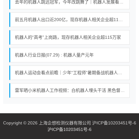
去年的机器人跳远冠军，今年改跳舞了｜机器人发展看北京
前五月机器人出口近200亿，现存机器人相关企业超115万家
机器人的“高考”上岗路，现存机器人相关企业超115万家
机器人行业日报(07.29) : 机器人量产元年
机器人运动会看点前瞻｜少年“工程师”暑期备战机器人足球赛
雷军晒小米机器人工作视频：白机器人埋头干活 黑色督工机器人对镜头比耶
Copyright © 2026 上海企想检测仪器有限公司 沪ICP备10203451号-6
沪ICP备10203451号-6