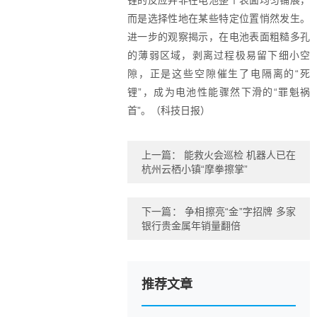
锂的反应并非在电池整个表面均匀铺展，
而是选择性地在某些特定位置悄然发生。
进一步的观察揭示，在电池表面粗糙多孔
的薄弱区域，剥离过程极易留下细小空
隙，正是这些空隙催生了电隔离的“死
锂”，成为电池性能骤然下滑的“罪魁祸
首”。（科技日报）
上一篇：
能救火会巡检 机器人已在
杭州云栖小镇“摩拳擦掌”
下一篇：
争相擦亮“金”字招牌 多家
银行贵金属年销量翻倍
推荐文章