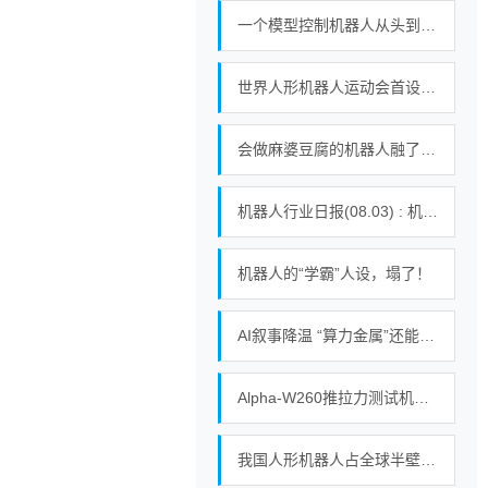
一个模型控制机器人从头到脚所有运动，谷歌发布新一代机器人基础模型
世界人形机器人运动会首设拔河赛，不靠蛮力靠智控！｜机器人发展看北京
会做麻婆豆腐的机器人融了亿美元：破壳机器人要让通用机器人走进千家万户
机器人行业日报(08.03) : 机器人产业升温
机器人的“学霸”人设，塌了！
AI叙事降温 “算力金属”还能涨吗
Alpha-W260推拉力测试机软件详解：五大功能满足精密测试需求
我国人形机器人占全球半壁江山，现存机器人相关企业超115万家