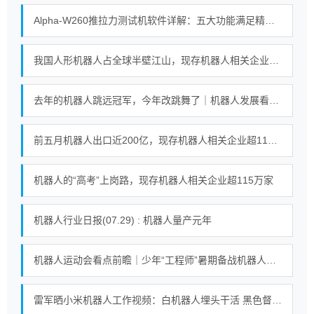
Alpha-W260推拉力测试机软件详解：五大功能满足精密测试需求
我国人形机器人占全球半壁江山，现存机器人相关企业超115万家
去年的机器人跳远冠军，今年改跳舞了｜机器人发展看北京
前五月机器人出口近200亿，现存机器人相关企业超115万家
机器人的“高考”上岗路，现存机器人相关企业超115万家
机器人行业日报(07.29) : 机器人量产元年
机器人运动会看点前瞻｜少年“工程师”暑期备战机器人足球赛
雷军晒小米机器人工作视频：白机器人埋头干活 黑色督工机器人对镜头比耶