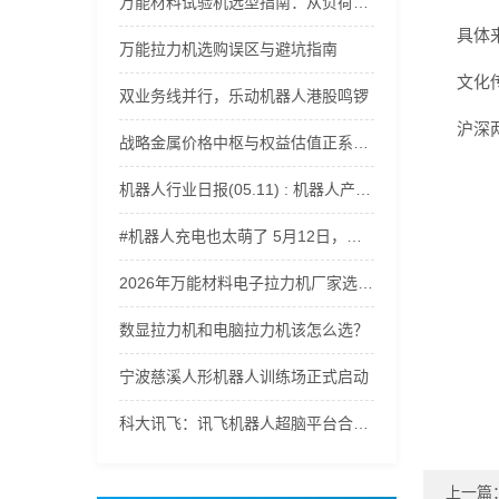
万能材料试验机选型指南：从负荷范围到精度等级全解析
具体
万能拉力机选购误区与避坑指南
文化
双业务线并行，乐动机器人港股鸣锣
沪深
战略金属价格中枢与权益估值正系统性上移，稀有金属ETF嘉实(562800)获资金持续流入
机器人行业日报(05.11) : 机器人产业爆发
#机器人充电也太萌了 5月12日，记者探访郑州航空港科技产业园。走进轩元（河南）智能机器人有限公司，遇到正在充电的机器人，电量一告急，小家伙们瞬间开启撒娇模式，呆萌又可爱，治愈感直接拉满。（顶端新闻记者 杨凌 徐聪）#郑州航空港区 #智能机器人 #ai机器人
2026年万能材料电子拉力机厂家选型指南：适配多行业材料力学性能测试
数显拉力机和电脑拉力机该怎么选？
宁波慈溪人形机器人训练场正式启动
科大讯飞：讯飞机器人超脑平台合作已覆盖人形机器人、四足机器人等500余家智能机器人厂商
上一篇