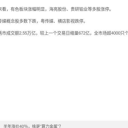
来看，有色板块涨幅明显，海亮股份、贵研铂业等多股涨停。
传媒概念股多数下跌，粤传媒、横店影视跌停。
两市成交额2.55万亿，较上一个交易日缩量672亿，全市场超4000只
：
半年涨价40％，啥是“算力金属”？