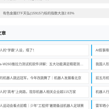
：
有色金属ETF天弘(159157)标的指数大涨2.83%
文章
人的“学霸”人设，塌了！
AI叙事
Alpha-W260推拉力测试机软件详解：五大功能满足精密测试需求
的机器人跳远冠军，今年改跳舞了｜机器人发展看北京
前五月机
人的“高考”上岗路，现存机器人相关企业超115万家
机器人行业
人运动会看点前瞻｜少年“工程师”暑期备战机器人足球赛