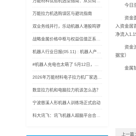
万能材料试验机选型指南：从负荷范围到精度等级全解析
今日
万能拉力机选购误区与避坑指南
资金
入资金居
双业务线并行，乐动机器人港股鸣锣
净流入1.1
战略金属价格中枢与权益估值正系统性上移，稀有金属ETF嘉实(562800)获资金持续流入
资金
机器人行业日报(05.11) : 机器人产业爆发
据宝）
#机器人充电也太萌了 5月12日，记者探访郑州航空港科技产业园。走进轩元（河南）智能机器人有限公司，遇到正在充电的机器人，电量一告急，小家伙们瞬间开启撒娇模式，呆萌又可爱，治愈感直接拉满。（顶端新闻记者 杨凌 徐聪）#郑州航空港区 #智能机器人 #ai机器人
金属
2026年万能材料电子拉力机厂家选型指南：适配多行业材料力学性能测试
数显拉力机和电脑拉力机该怎么选？
宁波慈溪人形机器人训练场正式启动
科大讯飞：讯飞机器人超脑平台合作已覆盖人形机器人、四足机器人等500余家智能机器人厂商
上一篇