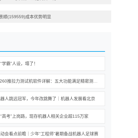
(159559)成本优势明显
“学霸”人设，塌了！
Alpha-W260推拉力测试机软件详解：五大功能满足精密测试需求
机器人跳远冠军，今年改跳舞了｜机器人发展看北京
“高考”上岗路，现存机器人相关企业超115万家
动会看点前瞻｜少年“工程师”暑期备战机器人足球赛