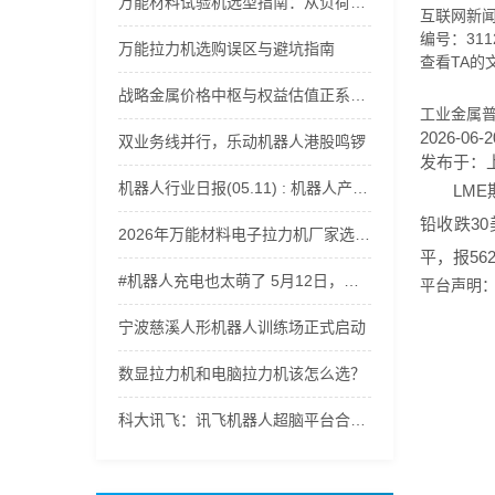
万能材料试验机选型指南：从负荷范围到精度等级全解析
互联网新
编号：3112
万能拉力机选购误区与避坑指南
查看TA的
战略金属价格中枢与权益估值正系统性上移，稀有金属ETF嘉实(562800)获资金持续流入
工业金属
2026-06-2
双业务线并行，乐动机器人港股鸣锣
发布于：
机器人行业日报(05.11) : 机器人产业爆发
LME
铅收跌30
2026年万能材料电子拉力机厂家选型指南：适配多行业材料力学性能测试
平，报56
#机器人充电也太萌了 5月12日，记者探访郑州航空港科技产业园。走进轩元（河南）智能机器人有限公司，遇到正在充电的机器人，电量一告急，小家伙们瞬间开启撒娇模式，呆萌又可爱，治愈感直接拉满。（顶端新闻记者 杨凌 徐聪）#郑州航空港区 #智能机器人 #ai机器人
平台声明
宁波慈溪人形机器人训练场正式启动
数显拉力机和电脑拉力机该怎么选？
科大讯飞：讯飞机器人超脑平台合作已覆盖人形机器人、四足机器人等500余家智能机器人厂商