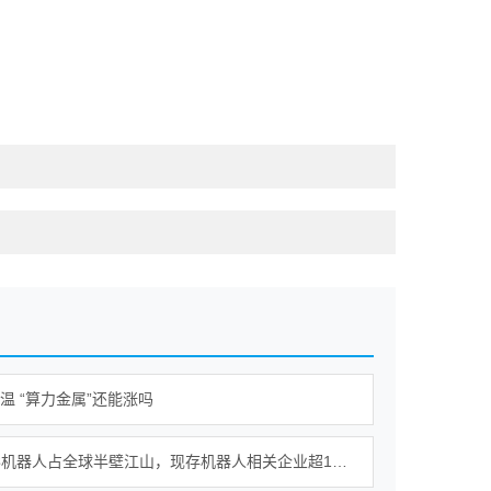
降温 “算力金属”还能涨吗
我国人形机器人占全球半壁江山，现存机器人相关企业超115万家