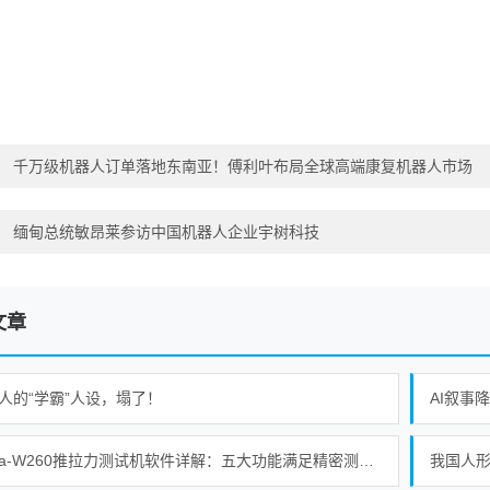
：
千万级机器人订单落地东南亚！傅利叶布局全球高端康复机器人市场
：
缅甸总统敏昂莱参访中国机器人企业宇树科技
文章
人的“学霸”人设，塌了！
AI叙事
Alpha-W260推拉力测试机软件详解：五大功能满足精密测试需求