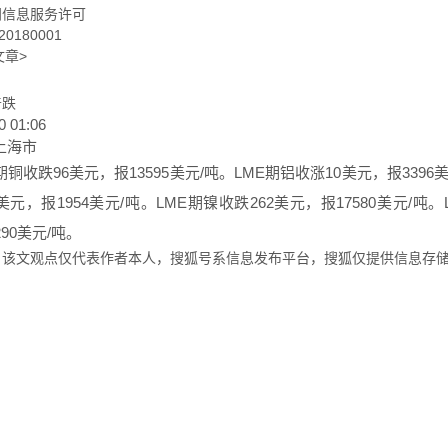
闻信息服务许可
0180001
文章>
普跌
0 01:06
上海市
期铜收跌96美元，报13595美元/吨。LME期铝收涨10美元，报3396
美元，报1954美元/吨。LME期镍收跌262美元，报17580美元/吨。
290美元/吨。
：该文观点仅代表作者本人，搜狐号系信息发布平台，搜狐仅提供信息存