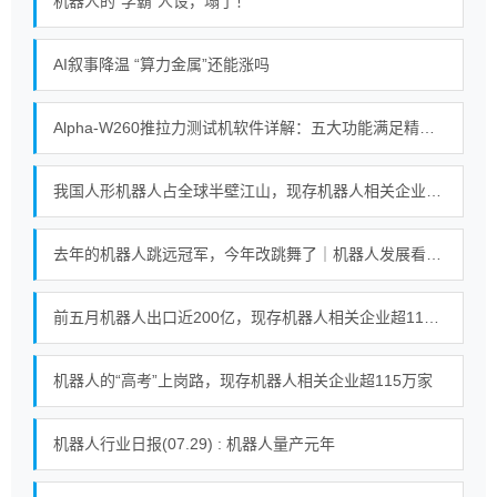
机器人的“学霸”人设，塌了！
AI叙事降温 “算力金属”还能涨吗
Alpha-W260推拉力测试机软件详解：五大功能满足精密测试需求
我国人形机器人占全球半壁江山，现存机器人相关企业超115万家
去年的机器人跳远冠军，今年改跳舞了｜机器人发展看北京
前五月机器人出口近200亿，现存机器人相关企业超115万家
机器人的“高考”上岗路，现存机器人相关企业超115万家
机器人行业日报(07.29) : 机器人量产元年