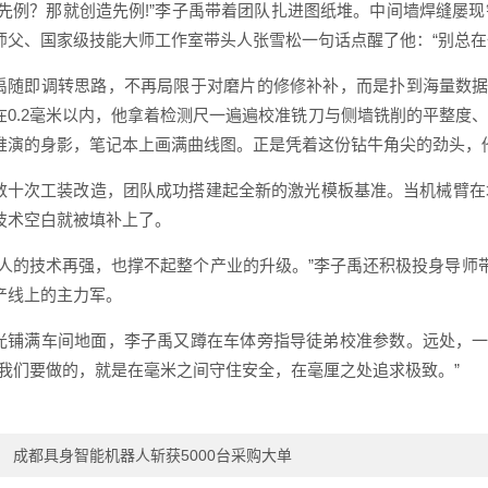
有先例？那就创造先例!”李子禹带着团队扎进图纸堆。中间墙焊缝屡
师父、国家级技能大师工作室带头人张雪松一句话点醒了他：“别总在
禹随即调转思路，不再局限于对磨片的修修补补，而是扑到海量数据
在0.2毫米以内，他拿着检测尺一遍遍校准铣刀与侧墙铣削的平整度
推演的身影，笔记本上画满曲线图。正是凭着这份钻牛角尖的劲头，
数十次工装改造，团队成功搭建起全新的激光模板基准。当机械臂在
技术空白就被填补上了。
个人的技术再强，也撑不起整个产业的升级。”李子禹还积极投身导师
产线上的主力军。
光铺满车间地面，李子禹又蹲在车体旁指导徒弟校准参数。远处，一
“我们要做的，就是在毫米之间守住安全，在毫厘之处追求极致。”
：
成都具身智能机器人斩获5000台采购大单