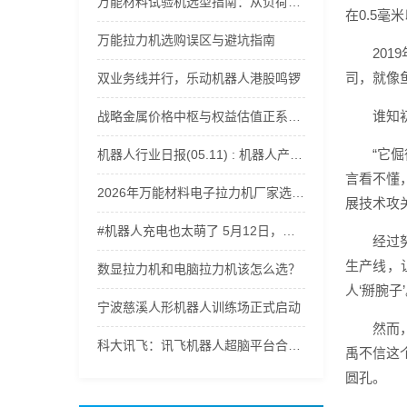
万能材料试验机选型指南：从负荷范围到精度等级全解析
在0.5
万能拉力机选购误区与避坑指南
20
司，就像
双业务线并行，乐动机器人港股鸣锣
谁知
战略金属价格中枢与权益估值正系统性上移，稀有金属ETF嘉实(562800)获资金持续流入
“它
机器人行业日报(05.11) : 机器人产业爆发
言看不懂
2026年万能材料电子拉力机厂家选型指南：适配多行业材料力学性能测试
展技术攻关
#机器人充电也太萌了 5月12日，记者探访郑州航空港科技产业园。走进轩元（河南）智能机器人有限公司，遇到正在充电的机器人，电量一告急，小家伙们瞬间开启撒娇模式，呆萌又可爱，治愈感直接拉满。（顶端新闻记者 杨凌 徐聪）#郑州航空港区 #智能机器人 #ai机器人
经过
生产线，
数显拉力机和电脑拉力机该怎么选？
人‘掰腕子’
宁波慈溪人形机器人训练场正式启动
然而
科大讯飞：讯飞机器人超脑平台合作已覆盖人形机器人、四足机器人等500余家智能机器人厂商
禹不信这
圆孔。