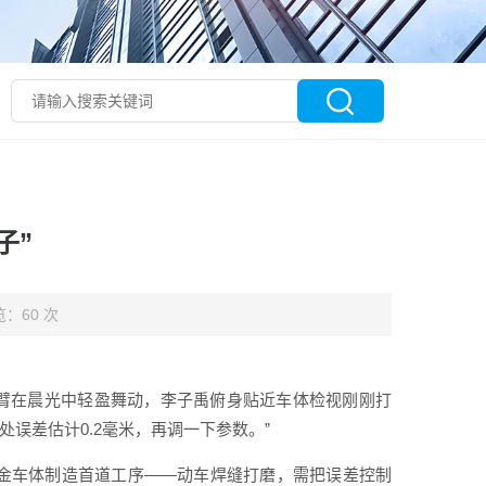
子”
：60 次
臂在晨光中轻盈舞动，李子禹俯身贴近车体检视刚刚打
误差估计0.2毫米，再调一下参数。”
合金车体制造首道工序——动车焊缝打磨，需把误差控制