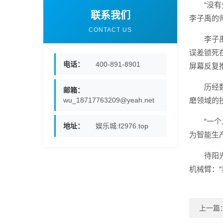
“没
联系我们
李子禹的
CONTACT US
李子
误差锁死
电话：
400-891-8901
屏幕反复
历经
邮箱：
wu_18717763209@yeah.net
磨领域的
“一
地址：
娱乐城:f2976.top
为智能生
待阳
机械臂：
上一篇