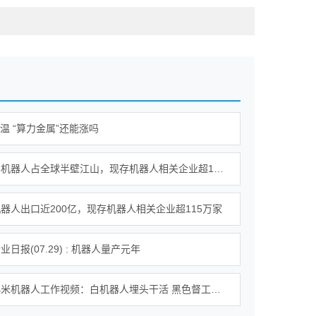
降温 “算力金属”还能涨吗
我国人形机器人占全球半壁江山，现存机器人相关企业超115万家
器人出口近200亿，现存机器人相关企业超115万家
日报(07.29) : 机器人量产元年
雷军晒小米机器人工作视频：白机器人埋头干活 黑色督工机器人对镜头比耶