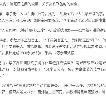
毫米以内。这毫厘之间的较量，关乎高铁飞驰时的安全。
19年，李子禹进入中车唐山公司，成为一名操作工。“人生最幸福的
鱼入大海，可以在更广阔的空间里畅游。”李子禹这样述说自己的事业
初入公司时，迎接他的却是个“不听话”的大家伙——公司新引进的高
倔得很，参数对不上就罢工。”李子禹笑着回忆。为驯服这匹“烈马”
，他自学机器人、虚拟仿真、PLC编程等技术；激光模板基准难调，
，累计完成2500余次试验，采集1.2万余组数据。
努力，李子禹和团队终于将车体焊缝打磨误差从1毫米压缩至0.2毫
让产品一次检验合格率提升了51个百分点，累计为企业节约成本12
。”
，为“复兴号”量身定制的自动打磨设备，用于型号众多、结构各异的城
个邪，但现实泼来冷水：因焊接工艺不同，高铁焊缝呈半圆弧状，地