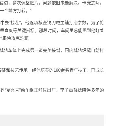
现错边，多次调整磨片，问题依旧未能解决。卡壳之际，
一个地方打转。”
中去“找茬”。他逐项核查铣刀电主轴打磨参数，为了将
、垂直度等关键指标。那段时间，车间里总能见到他盯着
他很快攻克难题。
城轨车体上完成第一道完美接缝，国内城轨焊缝自动打
带徒和技艺传承。经他培养的180余名青年技工，已成长
列“复兴号”动车组正静候出厂。李子禹轻抚陪伴多年的