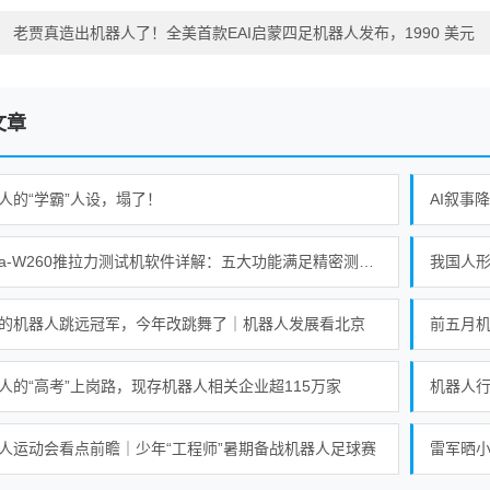
：
老贾真造出机器人了！全美首款EAI启蒙四足机器人发布，1990 美元
文章
人的“学霸”人设，塌了！
AI叙事
Alpha-W260推拉力测试机软件详解：五大功能满足精密测试需求
的机器人跳远冠军，今年改跳舞了｜机器人发展看北京
前五月机
人的“高考”上岗路，现存机器人相关企业超115万家
机器人行业
人运动会看点前瞻｜少年“工程师”暑期备战机器人足球赛