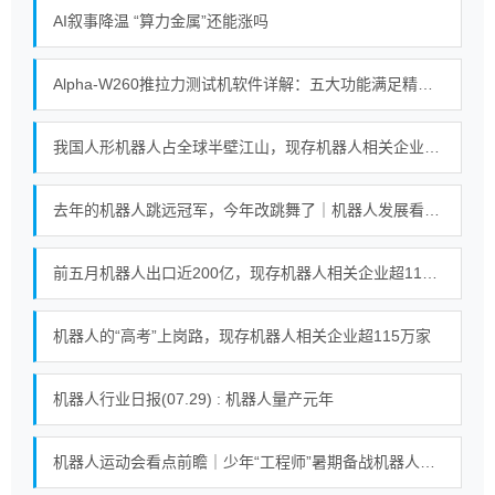
AI叙事降温 “算力金属”还能涨吗
Alpha-W260推拉力测试机软件详解：五大功能满足精密测试需求
我国人形机器人占全球半壁江山，现存机器人相关企业超115万家
去年的机器人跳远冠军，今年改跳舞了｜机器人发展看北京
前五月机器人出口近200亿，现存机器人相关企业超115万家
机器人的“高考”上岗路，现存机器人相关企业超115万家
机器人行业日报(07.29) : 机器人量产元年
机器人运动会看点前瞻｜少年“工程师”暑期备战机器人足球赛