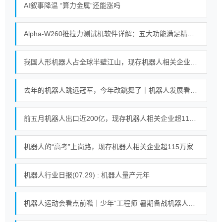
AI叙事降温 “算力金属”还能涨吗
Alpha-W260推拉力测试机软件详解：五大功能满足精密测试需求
我国人形机器人占全球半壁江山，现存机器人相关企业超115万家
去年的机器人跳远冠军，今年改跳舞了｜机器人发展看北京
前五月机器人出口近200亿，现存机器人相关企业超115万家
机器人的“高考”上岗路，现存机器人相关企业超115万家
机器人行业日报(07.29) : 机器人量产元年
机器人运动会看点前瞻｜少年“工程师”暑期备战机器人足球赛