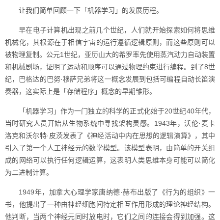
让我们简单回顾一下「机器学习」的发展历程。
早在电子计算机出现之前几个世纪，人们就开始探索如何将思维
机械化，其根源在于相信宇宙的运行遵循逻辑原则，而这些原则可以
被物理复制。公元1世纪，亚历山大的希罗率先使用蒸汽动力自动装置
和机械剧场，证明了运动和顺序可以通过物理约束进行编程。到了8世
纪，巴格达的巴努·穆萨兄弟将这一概念发展到包括可编程自动长笛演
奏器，这实际上是「存储程序」概念的早期雏形。
「机器学习」作为一门独立的科学的正式化始于20世纪40年代，
当时研究人员开始从生物系统中寻找架构灵感。1943年，沃伦·麦卡
洛克和沃尔特·皮茨发表了《神经活动中内在思想的逻辑演算》，其中
引入了第一个人工神经元的数学模型。该模型表明，由简单的开关组
成的网络可以执行任何逻辑运算，这表明人类思维本身可能可以简化
为二进制计算。
1949年，加拿大心理学家唐纳德·赫布出版了《行为的组织》一
书，他提出了一种由神经细胞间特定相互作用形成的理论神经结构。
他判断，当两个神经元同时放电时，它们之间的连接会得到加强。这