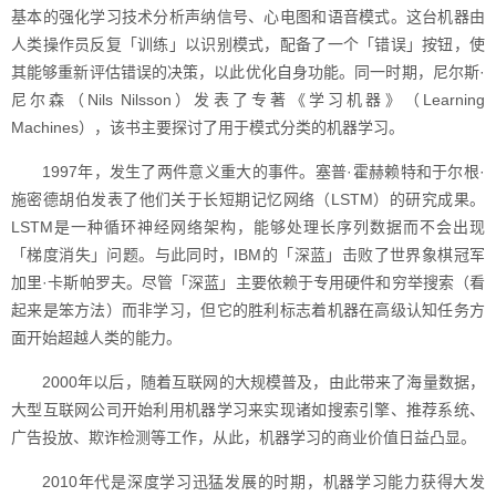
基本的强化学习技术分析声纳信号、心电图和语音模式。这台机器由
人类操作员反复「训练」以识别模式，配备了一个「错误」按钮，使
其能够重新评估错误的决策，以此优化自身功能。同一时期，尼尔斯·
尼尔森（Nils Nilsson）发表了专著《学习机器》（Learning
Machines），该书主要探讨了用于模式分类的机器学习。
1997年，发生了两件意义重大的事件。塞普·霍赫赖特和于尔根·
施密德胡伯发表了他们关于长短期记忆网络（LSTM）的研究成果。
LSTM是一种循环神经网络架构，能够处理长序列数据而不会出现
「梯度消失」问题。与此同时，IBM的「深蓝」击败了世界象棋冠军
加里·卡斯帕罗夫。尽管「深蓝」主要依赖于专用硬件和穷举搜索（看
起来是笨方法）而非学习，但它的胜利标志着机器在高级认知任务方
面开始超越人类的能力。
2000年以后，随着互联网的大规模普及，由此带来了海量数据，
大型互联网公司开始利用机器学习来实现诸如搜索引擎、推荐系统、
广告投放、欺诈检测等工作，从此，机器学习的商业价值日益凸显。
2010年代是深度学习迅猛发展的时期，机器学习能力获得大发