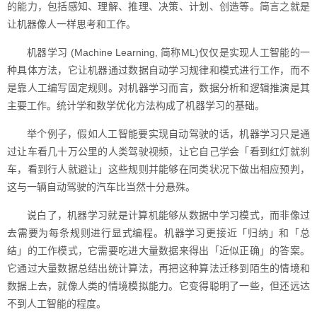
的能力，包括感知、理解、推理、决策、计划、创造等。简言之就是
让机器像人一样思考和工作。
机器学习 (Machine Learning, 简称ML)仅仅是实现人工智能的一
种具体方法，它让机器通过数据自动学习规律和模式进行工作，而不
是靠人工编写固定规则。对机器学习而言，数据分析和逻辑推演是其
主要工作。统计学和数学优化方法构成了机器学习的基础。
举个例子，假如人工智能要实现自动驾驶的话，机器学习只是通
过让车看几十万公里的人类驾驶视频，让它自己学会「看到红灯就刹
车，看到行人就避让」这些规则并能够在同类状况下做出相应预判，
这与一辆自动驾驶的汽车比当然十分悬殊。
说白了，机器学习就是计算机能够从数据中学习模式，而非像过
去需要为每条规则进行显式编程。机器学习更接近「归纳」和「总
结」的工作模式，它需要吃进大量数据来得出「近似正确」的答案。
它通过大量数据总结出统计算法，再把这种算法迁移到陌生的情境和
数据上去，就像人类的情境模拟能力。它变得聪明了一些，但还远达
不到人工智能的程度。