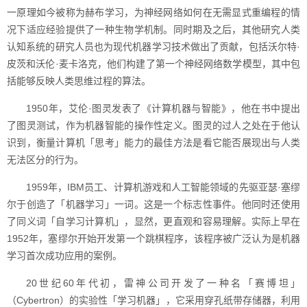
一原理如今被称为赫布学习，为神经网络如何在无需显式重编程的情
况下适应经验提供了一种生物学机制。同时期及之后，其他研究人类
认知系统的研究人员也为现代机器学习技术做出了贡献，包括沃尔特·
皮茨和沃伦·麦卡洛克，他们构建了第一个神经网络数学模型，其中包
括能够反映人类思维过程的算法。
1950年，艾伦·图灵发表了《计算机器与智能》，他在书中提出
了图灵测试，作为机器智能的操作性定义。图灵的过人之处在于他认
识到，衡量计算机「思考」能力的最佳方法是看它能否展现出与人类
无法区分的行为。
1959年，IBM员工、计算机游戏和人工智能领域的先驱亚瑟·塞缪
尔于创造了「机器学习」一词。这是一个标志性事件。他同时还使用
了同义词「自学习计算机」，显然，更直观和容易理解。实际上早在
1952年，塞缪尔开始开发第一个跳棋程序，该程序被广泛认为是机器
学习首次成功应用的案例。
20世纪60年代初，雷神公司开发了一种名「赛博坦」
（Cybertron）的实验性「学习机器」，它采用穿孔纸带存储器，利用