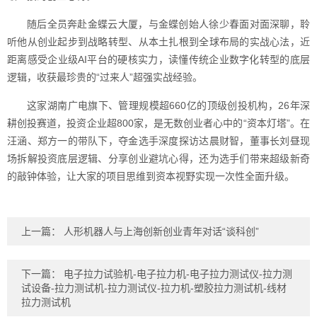
随后全员奔赴金蝶云大厦，与金蝶创始人徐少春面对面深聊，聆
听他从创业起步到战略转型、从本土扎根到全球布局的实战心法，近
距离感受企业级AI平台的硬核实力，读懂传统企业数字化转型的底层
逻辑，收获最珍贵的“过来人”超强实战经验。
这家湖南广电旗下、管理规模超660亿的顶级创投机构，26年深
耕创投赛道，投资企业超800家，是无数创业者心中的“资本灯塔”。在
汪涵、郑方一的带队下，夺金选手深度探访达晨财智，董事长刘昼现
场拆解投资底层逻辑、分享创业避坑心得，还为选手们带来超级新奇
的敲钟体验，让大家的项目思维到资本视野实现一次性全面升级。
上一篇：
人形机器人与上海创新创业青年对话“谈科创”
下一篇：
电子拉力试验机-电子拉力机-电子拉力测试仪-拉力测
试设备-拉力测试机-拉力测试仪-拉力机-塑胶拉力测试机-线材
拉力测试机