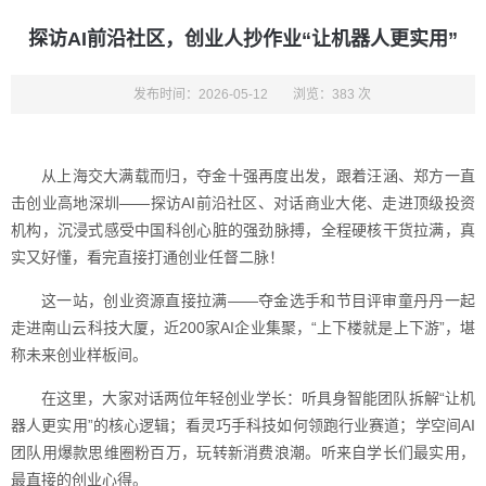
探访AI前沿社区，创业人抄作业“让机器人更实用”
发布时间：2026-05-12
浏览：383 次
从上海交大满载而归，夺金十强再度出发，跟着汪涵、郑方一直
击创业高地深圳——探访AI前沿社区、对话商业大佬、走进顶级投资
机构，沉浸式感受中国科创心脏的强劲脉搏，全程硬核干货拉满，真
实又好懂，看完直接打通创业任督二脉！
这一站，创业资源直接拉满——夺金选手和节目评审童丹丹一起
走进南山云科技大厦，近200家AI企业集聚，“上下楼就是上下游”，堪
称未来创业样板间。
在这里，大家对话两位年轻创业学长：听具身智能团队拆解“让机
器人更实用”的核心逻辑；看灵巧手科技如何领跑行业赛道；学空间AI
团队用爆款思维圈粉百万，玩转新消费浪潮。听来自学长们最实用，
最直接的创业心得。