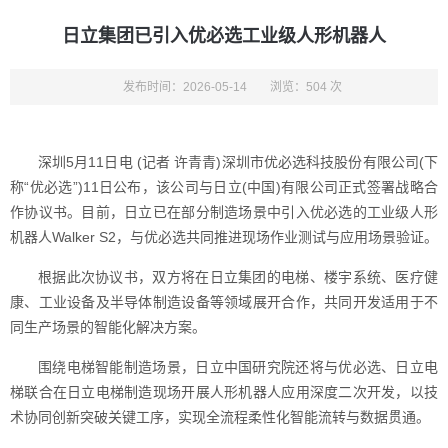
日立集团已引入优必选工业级人形机器人
发布时间：2026-05-14
浏览：504 次
深圳5月11日电 (记者 许青青)深圳市优必选科技股份有限公司(下
称“优必选”)11日公布，该公司与日立(中国)有限公司正式签署战略合
作协议书。目前，日立已在部分制造场景中引入优必选的工业级人形
机器人Walker S2，与优必选共同推进现场作业测试与应用场景验证。
根据此次协议书，双方将在日立集团的电梯、楼宇系统、医疗健
康、工业设备及半导体制造设备等领域展开合作，共同开发适用于不
同生产场景的智能化解决方案。
围绕电梯智能制造场景，日立中国研究院还将与优必选、日立电
梯联合在日立电梯制造现场开展人形机器人应用深度二次开发，以技
术协同创新突破关键工序，实现全流程柔性化智能流转与数据贯通。