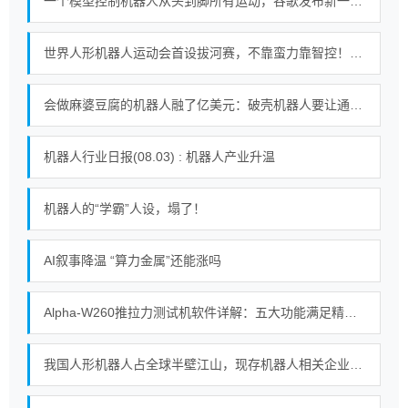
一个模型控制机器人从头到脚所有运动，谷歌发布新一代机器人基础模型
世界人形机器人运动会首设拔河赛，不靠蛮力靠智控！｜机器人发展看北京
会做麻婆豆腐的机器人融了亿美元：破壳机器人要让通用机器人走进千家万户
机器人行业日报(08.03) : 机器人产业升温
机器人的“学霸”人设，塌了！
AI叙事降温 “算力金属”还能涨吗
Alpha-W260推拉力测试机软件详解：五大功能满足精密测试需求
我国人形机器人占全球半壁江山，现存机器人相关企业超115万家