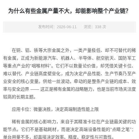
为什么有些金属产量不大，却能影响整个产业链？
发布时间：2026-06-11
浏览：338 次
在铜、铝、铁等大宗金属之外，一类产量极低、却不可替代的稀
有金属，正成为新能源汽车、机器人、半导体、航空航天、国防军工
等重点产业的“咽喉材料”。它们不以数量论价值，却凭借关键卡位、
难以替代、产业链高度壁垒化，成为决定产品性能、生产节奏乃至产
业安全的核心变量。供给一丝波动，牵动的是整条产业链的成本、效
率与安全边界 —— 这正是稀有金属的战略魅力，也是当前市场关注度
较高的长期主题。
应用卡位：微量决胜，决定高端制造性能上限
稀有金属的核心影响力，来自于其精准卡位在产业链最关键的功
能节点。它们不是基础耗材，而是决定高端设备性能的“点睛之笔”：
单台用量不多，却直接决定效率、精度、稳定性与可靠性。