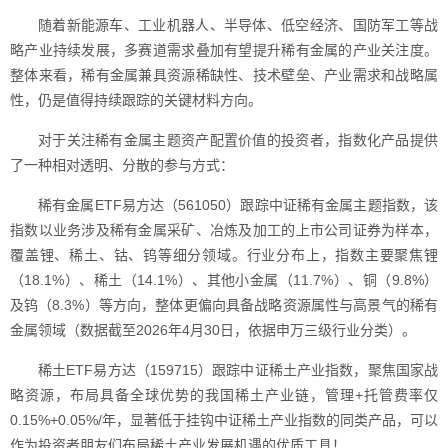
随着新能源车、工业机器人、半导体、低空经济、国防军工等战
略产业持续发展，多赛道需求叠加有望提升稀有金属的产业关注度。
整体来看，稀有金属兼具资源稀缺性、技术壁垒、产业需求和战略属
性，仍是值得持续跟踪的关键材料方向。
对于关注稀有金属主题资产配置价值的投资者，指数化产品提供
了一种相对透明、分散的参与方式：
稀有金属ETF易方达（561050）跟踪中证稀有金属主题指数，该
指数以业务涉及稀有金属采矿、冶炼及加工的上市公司证券为样本，
覆盖锂、稀土、钴、钨等细分领域。行业分布上，指数主要聚焦锂
（18.1%）、稀土（14.1%）、其他小金属（11.7%）、铜（9.8%）
及钨（8.3%）等方向，整体更偏向具备战略资源属性与高景气的稀有
金属领域（数据截至2026年4月30日，依据申万三级行业分类）。
稀土ETF易方达（159715）跟踪中证稀土产业指数，聚焦国家战
略资源，布局具备全球优势的我国稀土产业链，管理+托管费率仅
0.15%+0.05%/年，显著低于挂钩中证稀土产业指数的同类产品，可以
作为投资者朋友们布局稀土产业发展机遇的优质工具！