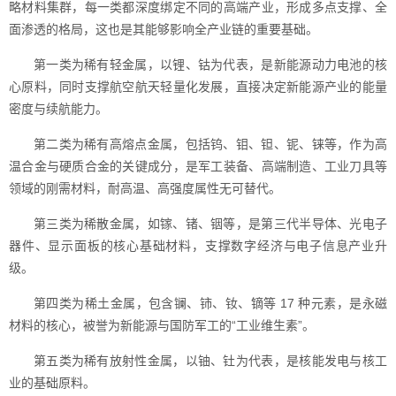
略材料集群，每一类都深度绑定不同的高端产业，形成多点支撑、全
面渗透的格局，这也是其能够影响全产业链的重要基础。
第一类为稀有轻金属，以锂、钴为代表，是新能源动力电池的核
心原料，同时支撑航空航天轻量化发展，直接决定新能源产业的能量
密度与续航能力。
第二类为稀有高熔点金属，包括钨、钼、钽、铌、铼等，作为高
温合金与硬质合金的关键成分，是军工装备、高端制造、工业刀具等
领域的刚需材料，耐高温、高强度属性无可替代。
第三类为稀散金属，如镓、锗、铟等，是第三代半导体、光电子
器件、显示面板的核心基础材料，支撑数字经济与电子信息产业升
级。
第四类为稀土金属，包含镧、铈、钕、镝等 17 种元素，是永磁
材料的核心，被誉为新能源与国防军工的“工业维生素”。
第五类为稀有放射性金属，以铀、钍为代表，是核能发电与核工
业的基础原料。