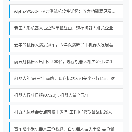
Alpha-W260推拉力测试机软件详解：五大功能满足精密测试需求
我国人形机器人占全球半壁江山，现存机器人相关企业超115万家
去年的机器人跳远冠军，今年改跳舞了｜机器人发展看北京
前五月机器人出口近200亿，现存机器人相关企业超115万家
机器人的“高考”上岗路，现存机器人相关企业超115万家
机器人行业日报(07.29) : 机器人量产元年
机器人运动会看点前瞻｜少年“工程师”暑期备战机器人足球赛
雷军晒小米机器人工作视频：白机器人埋头干活 黑色督工机器人对镜头比耶