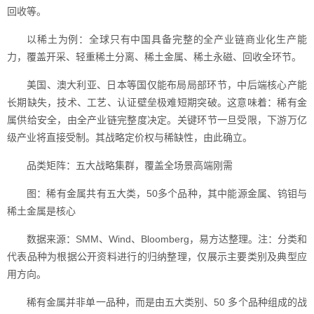
回收等。
以稀土为例：全球只有中国具备完整的全产业链商业化生产能
力，覆盖开采、轻重稀土分离、稀土金属、稀土永磁、回收全环节。
美国、澳大利亚、日本等国仅能布局局部环节，中后端核心产能
长期缺失，技术、工艺、认证壁垒极难短期突破。这意味着：稀有金
属供给安全，由全产业链完整度决定。关键环节一旦受限，下游万亿
级产业将直接受制。其战略定价权与稀缺性，由此确立。
品类矩阵：五大战略集群，覆盖全场景高端刚需
图：稀有金属共有五大类，50多个品种，其中能源金属、钨钼与
稀土金属是核心
数据来源：SMM、Wind、Bloomberg，易方达整理。注：分类和
代表品种为根据公开资料进行的归纳整理，仅展示主要类别及典型应
用方向。
稀有金属并非单一品种，而是由五大类别、50 多个品种组成的战