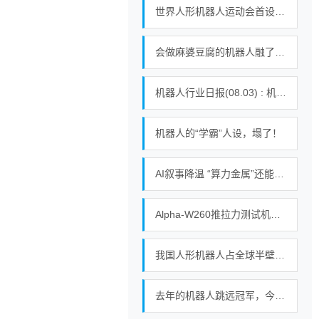
世界人形机器人运动会首设拔河赛，不靠蛮力靠智控！｜机器人发展看北京
会做麻婆豆腐的机器人融了亿美元：破壳机器人要让通用机器人走进千家万户
机器人行业日报(08.03) : 机器人产业升温
机器人的“学霸”人设，塌了！
AI叙事降温 “算力金属”还能涨吗
Alpha-W260推拉力测试机软件详解：五大功能满足精密测试需求
我国人形机器人占全球半壁江山，现存机器人相关企业超115万家
去年的机器人跳远冠军，今年改跳舞了｜机器人发展看北京