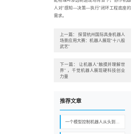
配物理AI渗透制造现场背景下，协作机器
人对“感知—决策—执行”闭环工程底座的
需求。
上一篇：
探营杭州国际具身机器人
场景应用大赛：机器人展现“十八般
武艺”
下一篇：
让机器人“触摸并理解世
界” ，千觉机器人展现硬科技创业
力量
推荐文章
一个模型控制机器人从头到脚所有运动，谷歌发布新一代机器人基础模型