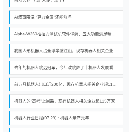
机器人的“学霸”人设，塌了！
AI叙事降温 “算力金属”还能涨吗
Alpha-W260推拉力测试机软件详解：五大功能满足精密测试需求
我国人形机器人占全球半壁江山，现存机器人相关企业超115万家
去年的机器人跳远冠军，今年改跳舞了｜机器人发展看北京
前五月机器人出口近200亿，现存机器人相关企业超115万家
机器人的“高考”上岗路，现存机器人相关企业超115万家
机器人行业日报(07.29) : 机器人量产元年