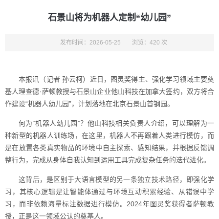
石景山将为机器人定制“幼儿园”
发布时间：2026-05-25
浏览：420 次
本报讯（记者 孙云柯）近日，图灵奖得主、强化学习领域主要奠
基人理查德·萨顿教授与石景山企业他山科技在加拿大签约，双方将合
作建设“机器人幼儿园”，计划落地在北京石景山首钢园。
何为“机器人幼儿园”？他山科技相关负责人介绍，可以理解为一
种新型的机器人训练场，在这里，机器人不再跟着人类进行模仿，而
是在放置各类真实物品的环境中自主探索、感知结果，并根据反馈调
整行为，完成从身体自我认知到运用工具完成复杂任务的迭代进化。
这背后，是区别于大语言模型的另一条独立技术路径，即强化学
习，其核心逻辑是让智能体通过与环境互动积累经验、从错误中学
习，而非依赖海量标注数据进行模仿。2024年图灵奖获得者萨顿教
授，正是这一领域公认的奠基人。