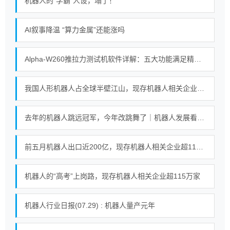
机器人的“学霸”人设，塌了！
AI叙事降温 “算力金属”还能涨吗
Alpha-W260推拉力测试机软件详解：五大功能满足精密测试需求
我国人形机器人占全球半壁江山，现存机器人相关企业超115万家
去年的机器人跳远冠军，今年改跳舞了｜机器人发展看北京
前五月机器人出口近200亿，现存机器人相关企业超115万家
机器人的“高考”上岗路，现存机器人相关企业超115万家
机器人行业日报(07.29) : 机器人量产元年