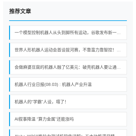
推荐文章
一个模型控制机器人从头到脚所有运动，谷歌发布新一代机器人基础模型
世界人形机器人运动会首设拔河赛，不靠蛮力靠智控！｜机器人发展看北京
会做麻婆豆腐的机器人融了亿美元：破壳机器人要让通用机器人走进千家万户
机器人行业日报(08.03) : 机器人产业升温
机器人的“学霸”人设，塌了！
AI叙事降温 “算力金属”还能涨吗