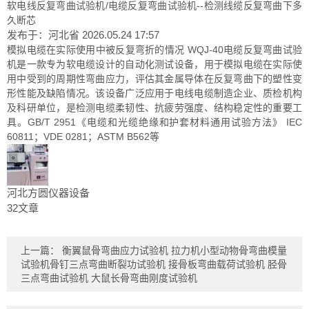
软电线反复弯曲试验机/电缆反复弯曲试验机--检测线缆反复弯曲下多
久断芯
发布于：河北省
2026.05.24 17:57
模拟电缆在实际使用中被反复弯折的情况 WQJ-40电缆反复弯曲试验
机是一款专为软电缆设计的自动化测试设备，用于模拟电缆在实际使
用中受到的周期性弯曲应力，评估其金属导体在反复弯曲下的塑性变
形性能及缺陷情况。该设备广泛应用于电线电缆制造企业、质检机构
及科研单位，是检测电缆柔韧性、抗疲劳强度、结构稳定性的重要工
具。GB/T 2951《电缆和光缆绝缘和护套材料通用试验方法》 IEC
60811；VDE 0281；ASTM B562等
河北方圆仪器设备
32文章
上一篇：
衡翼鼠骨弯曲应力试验机 拉力机小型动物骨弯曲模量
试验机骨钉三点弯曲断裂功试验机 接骨板弯曲载荷试验机 胫骨
三点弯曲试验机 大鼠长骨弯曲刚度试验机