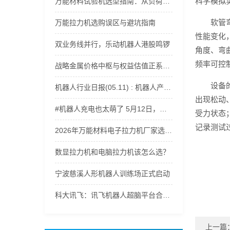
科学模拟
万能材料试验机选型指南：从负荷范围到精度等级全解析
软管
万能拉力机选购误区与避坑指南
性能变化
双业务线并行，乐动机器人港股鸣锣
角度、弯
频率可控制
战略金属价格中枢与权益估值正系统性上移，稀有金属ETF嘉实(562800)获资金持续流入
设备
机器人行业日报(05.11) : 机器人产业爆发
出现松动
#机器人充电也太萌了 5月12日，记者探访郑州航空港科技产业园。走进轩元（河南）智能机器人有限公司，遇到正在充电的机器人，电量一告急，小家伙们瞬间开启撒娇模式，呆萌又可爱，治愈感直接拉满。（顶端新闻记者 杨凌 徐聪）#郑州航空港区 #智能机器人 #ai机器人
受力状态
记录测试
2026年万能材料电子拉力机厂家选型指南：适配多行业材料力学性能测试
数显拉力机和电脑拉力机该怎么选？
宁波慈溪人形机器人训练场正式启动
科大讯飞：讯飞机器人超脑平台合作已覆盖人形机器人、四足机器人等500余家智能机器人厂商
上一篇