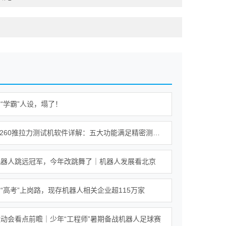
“学霸”人设，塌了！
Alpha-W260推拉力测试机软件详解：五大功能满足精密测试需求
机器人跳远冠军，今年改跳舞了｜机器人发展看北京
“高考”上岗路，现存机器人相关企业超115万家
动会看点前瞻｜少年“工程师”暑期备战机器人足球赛